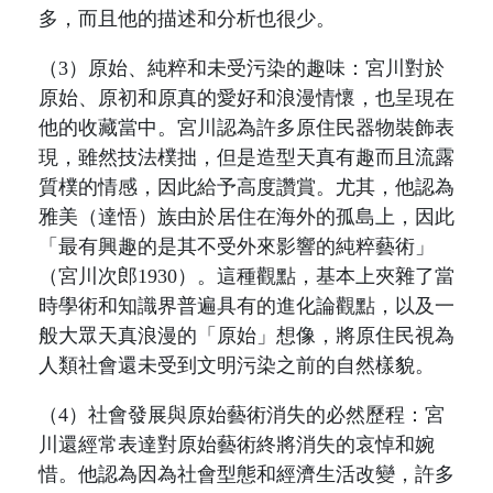
多，而且他的描述和分析也很少。
（
3
）原始、純粹和未受污染的趣味：
宮川對於
原始、原初和原真的愛好和浪漫情懷，也呈現在
他的收藏當中。宮川認為許多原住民器物裝飾表
現，雖然技法樸拙，但是造型天真有趣而且流露
質樸的情感，因此給予高度讚賞。尤其，他認為
雅美（達悟）族由於居住在海外的孤島上，因此
「最有興趣的是其不受外來影響的純粹藝術」
（宮川次郎1930）。
這種觀點，基本上夾雜了當
時學術和知識界普遍具有的進化論觀點，以及一
般大眾天真浪漫的「原始」想像，將原住民視為
人類社會還未受到文明污染之前的自然樣貌。
（
4
）社會發展與原始藝術消失的必然歷程：宮
川還經常表達對原始藝術終將消失的哀悼和婉
惜。他認為因為社會型態和經濟生活改變，許多