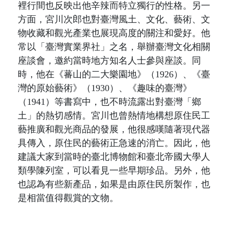
裡行間也反映出他辛辣而特立獨行的性格。另一
方面，宮川次郎也對臺灣風土、文化、藝術、文
物收藏和觀光產業也展現高度的關注和愛好。他
常以「臺灣實業界社」之名，舉辦臺灣文化相關
座談會，邀約當時地方知名人士參與座談
。同
時
，他在
《蕃山的二大樂園地》（
1926
）、《臺
灣的原始藝術》（
1930
）、《趣味的臺灣》
（
1941
）等書寫中，也不時流露出對臺灣「鄉
土」的熱切感情。宮川也曾熱情地構想原住民工
藝推廣和觀光商品的發展，他很感嘆隨著現代器
具傳入，原住民的藝術正急速的消亡。因此，他
建議大家到當時的臺北博物館和臺北帝國大學人
類學陳列室，可以看見一些早期珍品。另外，他
也認為有些新產品，如果是由原住民所製作，也
是相當值得觀賞的文物。