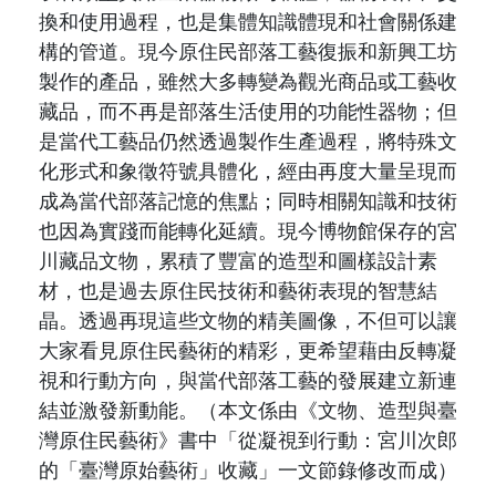
換和使用過程，也是
集體知識體現和社會關係建
構的管道。現今原住民部落工藝復振和新興工坊
製作的產品，雖然大多轉變為觀光商品或工藝收
藏品，而不再是部落生活使用的功能性器物；但
是當代工藝品仍然透過製作生產過程，將特殊文
化形式和象徵符號具體化，經由再度大量呈現而
成為當代部落記憶的焦點；同時相關知識和技術
也因為實踐而能轉化延續。
現今博物館保存的宮
川藏品文物，累積了豐富的造型
和圖樣設計素
材，也是過去原住民技術和藝術表現的智慧結
晶。透過再現這些文物的精美圖像，不但可以讓
大家看見原住民藝術的精彩，更希望藉由反轉凝
視和行動方向，與當代部落工藝的發展建立新連
結並激發新動能。
（本文係由
《文物、造型與臺
灣原住民藝術》書中「
從凝視到行動：宮川次郎
的「臺灣原始藝術」收藏」一文節錄修改而成
）