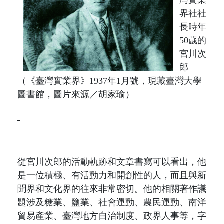
灣實業
界社社
長時年
50
歲的
宮川次
郎
（
《
臺灣實業界
》
19
37
年
1
月號
，現藏臺灣大學
圖書館，圖片來源／胡家瑜）
從宮川次郎的活動軌跡和文章書寫可以看出，他
是一位積極、有活動力和開創性的人，而且與新
聞界和文化界的往來非常密切。
他的相關著作議
題涉及糖業、鹽業、社會運動、農民運動、南洋
貿易產業、臺灣地方自治制度、政界人事等，字