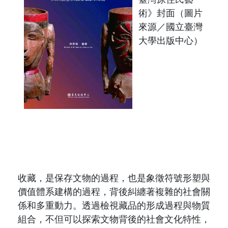
原住民族文獻會設置要點
網站訊息
出版品專區
術》封面（圖片
來源／國立臺灣
委員介紹
徵稿訊息
本會出版品列表
大學出版中心）
文獻電子期刊
歷次會議記錄
與國史館共同出版品介紹
本期內容
相關連結
出版品查詢
歷史期刊
訂閱電子報
徵稿說明
期刊查詢
收藏，是保存文物的過程
，
也是象徵符號形塑與
價值體系建構的過程
，
背後糾纏著複雜的社會關
係和多重動力。
透過檢視藏品的形成過程與物質
組合，不但可以探索文物背後的社會文化特性，