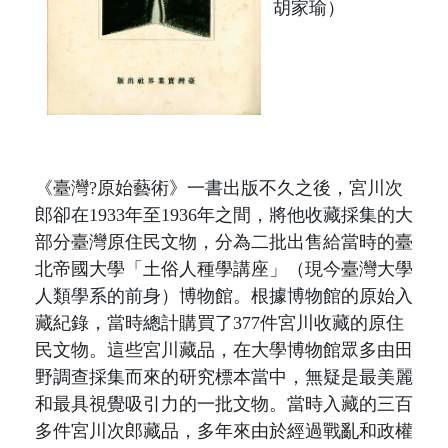
胡家瑜）
《臺灣?原始藝術》一
書出版不久之後，
宮川次
郎卻
在
1933
年至
1936
年之間，
將他收藏採集的大
部分臺灣原住民文物，
分為二批出售給當時的臺
北帝國大學「土俗人種學講座」（現今臺灣大學
人類學系的前身）博物館。
根據博物館的原始入
藏紀錄，當時總計購買了
377
件宮川收藏的原住
民文物。這些宮川藏品，
在大學博物館眾多由田
野調查採集而來的研究標本當中，無疑是最美麗
和最具視覺吸引力的一批文物。當時入藏的三百
多件宮川次郎藏品，多年來由於經過戰亂和政權