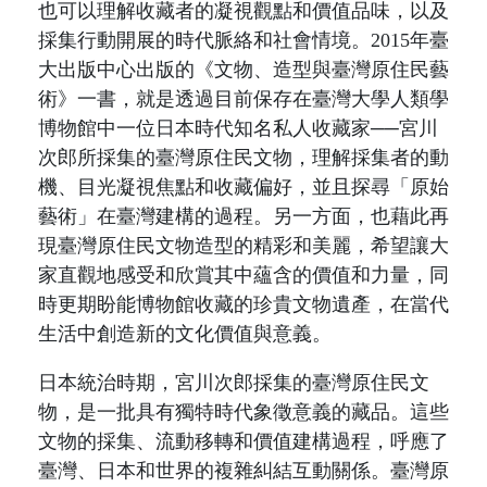
也可以理解收藏者的凝視觀點和價值品味，以及
採集行動開展的時代脈絡和社會情境。
2015
年臺
大出版中心出版的
《文物、造型與臺灣原住民藝
術》一
書，就是透過目前保存在臺灣大學人類學
博物館中一位日本時代知名私人收藏家──宮川
次郎所採集的臺灣原住民文物，
理解採集者的動
機、
目光凝視焦點和收藏偏好，並且
探尋「原始
藝術」在臺灣建構的過程
。另一方面，也藉此再
現
臺灣原住民文物造型的精彩和美麗，
希望
讓大
家直觀地感受和欣賞其中蘊含的價值和力量，同
時更期盼能
博物館收藏
的珍貴文物遺產，在
當代
生活中創造新的文化價值與意義。
日本統治時期，宮川次郎採集的臺灣原住民文
物，是一批具有獨特時代象徵意義的藏品。這些
文物的
採集、流動移轉和價值建構過程
，呼應了
臺灣、日本和世界的複雜糾結互動關係。臺灣原