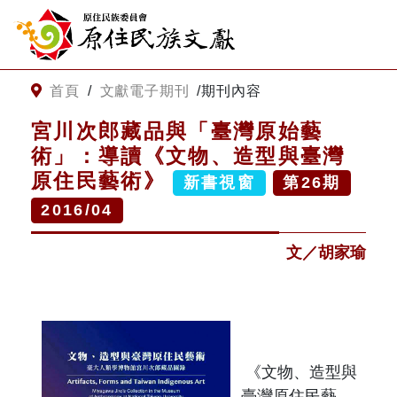
:::
跳到主要內容
網站導覽
:::
首頁
/
文獻電子期刊
/
期刊內容
宮川次郎藏品與「臺灣原始藝
客服諮詢
術」：導讀《文物、造型與臺灣
原住民藝術》
新書視窗
第
26
期
關
請
2016/04
鍵
輸
字
入
文／胡家瑜
搜
關
尋
鍵
字
關於我們
關於原住民族文獻會
最新消息
《文物、造型與
臺灣原住民藝