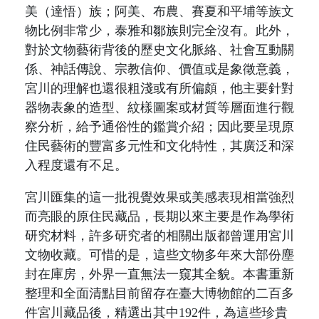
美（達悟）族；阿美、布農、賽夏和平埔等族文
物比例非常少，泰雅和鄒族則完全沒有。
此外，
對於文物藝術背後的歷史文化脈絡、社會互動關
係、神話傳說、宗教信仰、價值或是象徵意義，
宮川的理解也還很粗淺或有所偏頗，他主要針對
器物表象的造型、紋樣圖案或材質等層面進行觀
察分析，給予通俗性的鑑賞介紹；因此要呈現原
住民藝術的豐富多元性和文化特性，其廣泛和深
入程度還有不足。
宮川匯集的這一批視覺效果或美感表現相當強烈
而亮眼的原住民藏品，長期以來主要是作為學術
研究材料，許多研究者的相關出版都曾運用宮川
文物收藏。可惜的是，這些
文物
多年來
大部份
塵
封
在庫房，外界一直無法一窺其全貌。本書重新
整理和全面清點目前留存在臺大博物館的二百多
件宮川藏品後，精選出其中192件，為這些珍貴