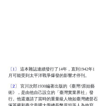
〔1〕
這本雜誌連續發行了
14
年，直到
1942
年
1
月可能受到太平洋戰爭爆發的影響才停刊。
〔2〕
宮
川次郎
1930
編著出版的《臺灣
?
原始藝
術》，是由他自己設立的「臺灣實業界社」發
行。
他還邀請了
當時的重量級人物如臺灣總督石
塚英藏和臺北帝國大學總長幣原坦等人為他寫