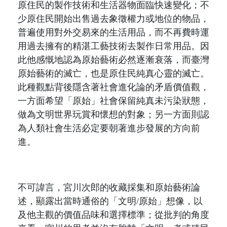
原住民的製作技術和生活器物面臨快速變化；不
少原住民開始出售過去象徵權力或地位的物品，
普遍使用對外交易來的生活用品，而不再費時運
用過去擁有的精湛工藝技術去製作日常用品。因
此他感慨地認為原始藝術必然逐漸衰落，而臺灣
原始藝術的滅亡，也是原住民純真心靈的滅亡。
此種觀點背後隱含著社會進化論的矛盾價值觀，
一方面希望「原始」社會保留純真未污染狀態，
做為文明世界玩賞和懷想的對象；另一方面則認
為人類社會生活必定要朝著進步發展的方向前
進。
不可諱言，宮川次郎的
收藏採集和原始藝術論
述，顯露出當時通俗的「文明
/
原始」想像，以
及他主觀的價值品味和選擇標準；從批判的角度