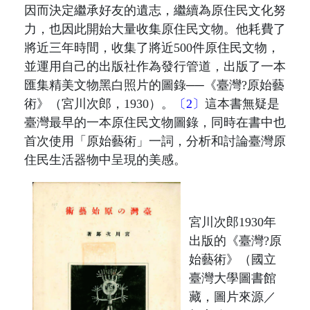
因而決定繼承好友的遺志，繼續為原住民文化努
力，也因此開始大量收集原住民文物。
他耗費了
將近三年時間，收集了將近
500
件原住民文物，
並運用自己的出版社作為發行管道，出版了一本
匯集精美文物黑白照片的圖錄──
《臺灣?原始藝
術》
（宮川次郎，
1930
）
。
〔2〕
這本書無疑是
臺灣最早的一本原住民文物圖錄，同時在書中也
首次使用「原始藝術」一詞，分析和討論臺灣原
住民生活器物中呈現的美感。
宮川次郎
1930
年
出版的
《臺灣?原
始藝術》
（國立
臺灣大學圖書館
藏，圖片
來源
／