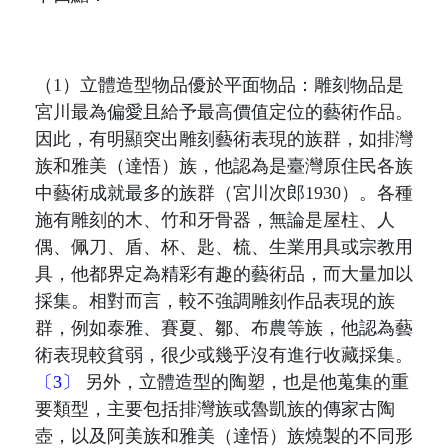
（
1
）立體造型物品優於平面物品：雕刻物品是
宮川最為偏愛且給予最高價值定位的藝術作品。
因此，有明顯突出雕刻藝術表現的族群，如排灣
族和雅美（達悟）族，他認為是臺灣原住民各族
中藝術成就最多的族群（宮川次郎
1930
）。各種
施有雕刻的木、竹和牙骨器，無論是屋柱、人
偶、佩刀、盾、杯、匙、梳、生業用具或宗教用
具，他都界定為精彩有趣的藝術品，而大量加以
採集。相對而言，較不強調雕刻作品表現的族
群，例如泰雅、賽夏、鄒、布農等族，他認為藝
術表現較貧弱，很少或幾乎沒有進行收藏採集。
〔3〕
另外，立體造型的陶塑，也是他蒐集的重
要類型，主要包括排灣族或魯凱族的傳家古陶
壺，以及阿美族和雅美（達悟）族燒製的不同形