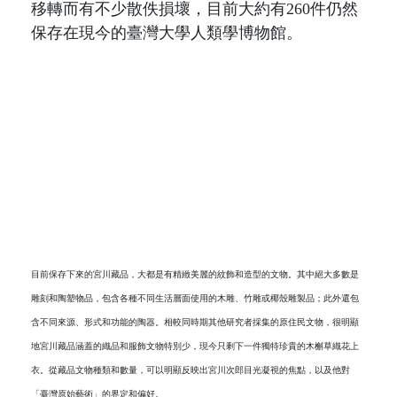
移轉而有不少散佚損壞，目前大約有
260
件仍然
保存在現今的臺灣大學人類學博物館。
目前保存下來的宮川藏品，大都是有精緻美麗的紋飾和造型的文物。其中絕大多數是
雕刻和陶塑物品，包含各種不同生活層面使用的木雕、竹雕或椰殼雕製品；此外還包
含不同來源、形式和功能的陶器。相較同時期其他研究者採集的原住民文物，很明顯
地宮川藏品涵蓋的織品和服飾文物特別少，現今只剩下一件獨特珍貴的木槲草織花上
衣。從藏品文物種類和數量，可以明顯反映出宮川次郎目光凝視的焦點，以及他對
「臺灣原始藝術」的界定和偏好
。