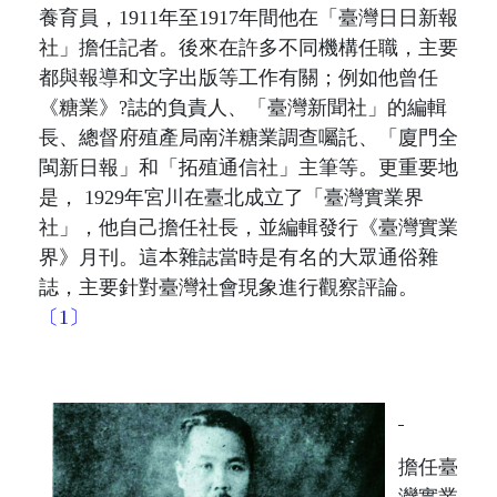
養育員，
1911
年至
1917
年間他在「臺灣日日新報
社」擔任記者。後來在許多不同機構任職，主要
都與報導和文字出版等工作有關；例如他曾任
《糖業》?誌的負責人、「臺灣新聞社」的編輯
長、總督府殖產局南洋糖業調查囑託、「廈門全
閩新日報」和「拓殖通信社」主筆等。更重要地
是，
1929
年宮川在臺北成立了「臺灣實業界
社」，他自己擔任社長，並編輯發行《臺灣實業
界》月刊。這本雜誌當時是有名的大眾通俗雜
誌，主要針對臺灣社會現象進行觀察評論。
〔1〕
擔任臺