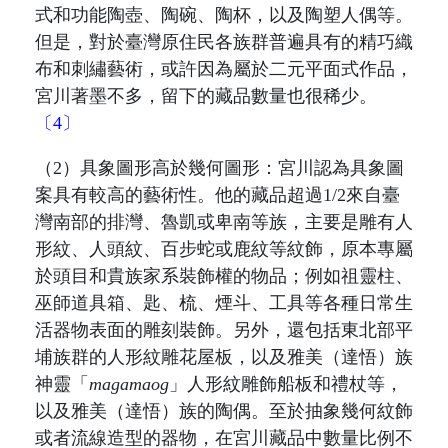
式和功能陶壺、陶碗、陶杯，以及陶塑人偶等。
但是，對於臺灣原住民各族群普遍具有的精巧織
布和刺繡藝術，或許因為屬於二元平面式作品，
宮川著墨不多，留下的藏品數量也很稀少。
〔4〕
（
2
）具象圖形高於幾何圖形：宮川認為具象圖
案具有較高的藝術性。他的藏品超過
1/2
來自臺
灣南部的排灣、魯凱或卑南等族，主要是雕有人
形紋、人頭紋、百步蛇或鹿紋等紋飾，原本專屬
於頭目和貴族家系裝飾權的物品；例如祖靈柱、
巫師道具箱、匙、梳、煙斗、工具等各種日常生
活器物表面的雕刻裝飾。另外，還包括東北部平
埔族群的人形紋雕花屋板，以及雅美（達悟）族
神靈「
magamaog
」
人形紋雕飾船板和禮杖等，
以及雅美（達悟）族的陶偶。至於抽象幾何紋飾
或者流線造型的器物，在宮川藏品中數量比例不