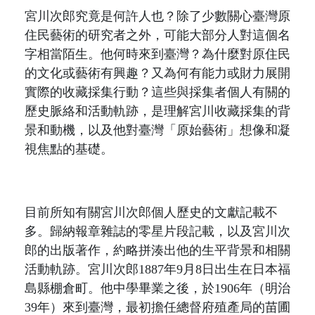
宮川次郎究竟是何許人也？除了少數關心臺灣原
住民藝術的研究者之外，可能大部分人對這個名
字相當陌生。他何時來到臺灣？為什麼對原住民
的文化或藝術有興趣？又為何有能力或財力展開
實際的收藏採集行動？這些與採集者個人有關的
歷史脈絡和活動軌跡，是理解宮川收藏採集的背
景和動機，以及他對臺灣「原始藝術」想像和凝
視焦點的基礎。
目前所知有關宮川次郎個人歷史的文獻記載不
多。歸納報章雜誌的零星片段記載，以及宮川次
郎的出版著作，約略拼湊出他的生平背景和相關
活動軌跡。宮川次郎
1887
年
9
月
8
日出生在日本福
島縣棚倉町。他中學畢業之後，於
1906
年（明治
39
年）來到臺灣，最初擔任總督府殖產局的苗圃