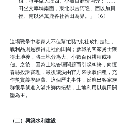
租，每年做大股四、小股百餘份均分；……
田坐文率埔南面，東北以古阿隆、西以加貝
徑、南以潘萬鹿各社番田為界。
」
〔6〕
這場戰爭中客家人不但幫忙豬?束社攻打走社，
戰利品則是獲得走社的田園；參戰的客家勇士獲
得土地後，將土地分為大、小數百份耕種或租
佃。之後，因為土地管理問題而引起糾紛，向恆
春縣投訴審理，最後議決由官方來收取佃租，充
作獎賞義學經費。這個歷史事件，反應出客家族
群很早就進入滿州鄉內拓墾，土地利用以農田開
墾為主。
（二）興築水利建設