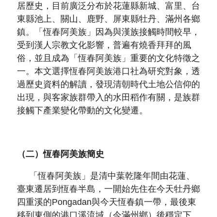
原住民族文獻會設置要點
居歷史，目前廣泛分布於花蓮縣新城、富里、台
網站訊息
出版品專區
東縣池上、關山、鹿野、屏東縣牡丹、滿州各鄉
委員介紹
鎮。「恆春阿美族」因為與漢族接觸時間較早，
徵稿訊息
本會出版品列表
文獻電子期刊
受到漢人宗教文化影響，普遍有燒香拜拜的風
歷次會議記錄
俗，並且成為「恆春阿美族」重要的文化特徵之
與國史館共同出版品介紹
本期內容
相關連結
一。本文選擇恆春阿美族港口社為研究對象，透
過歷史資料的解讀，發現清朝時代土地公信仰的
出版品查詢
歷史期刊
出現，與客家族群帶入的水田稻作有關，是族群
接觸下產業變化帶動的文化變遷。
訂閱電子報
徵稿說明
（二）恆春阿美族簡史
期刊查詢
「恆春阿美族」是清中葉乾隆年間由花蓮、
臺東遷居到恆春半島，一開始先住在今天牡丹鄉
四重溪的
Pongadan
與今天恆春鎮一帶，最後東
移到東側的港口溪流域（今滿州鄉）後穩定下