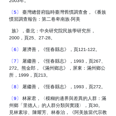
2003
年。
〔5〕
臺灣總督府臨時臺灣舊慣調查會，《番族
慣習調查報告：第二卷卑南族‧阿美
族》，臺北：中央研究院民族學研究所，
2000
，頁
25
、
27-28
。
〔6〕
屠濟善，《恆春縣志》，頁
121-122
。
〔7〕
屠繼善，《恆春縣志》，
1993
，頁
267
、
272
。熊金郎，《滿州鄉志》，屏東：滿州鄉公
所，
1999
，頁
213
。
〔8〕
屠繼善，《恆春縣志》，
1993
，頁
272
。
〔9〕
林家君，〈模糊的邊界與差異的人群：滿
州鄉「里德人」的人群分類與實踐〉，頁
30
。
見林素珍、陳耀芳、林春治，《阿美族當代宗教