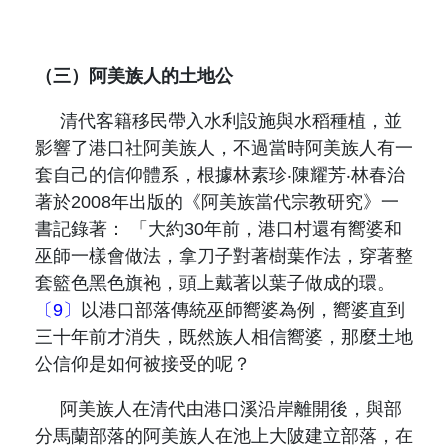
（三）阿美族人的土地公
清代客籍移民帶入水利設施與水稻種植，並
影響了港口社阿美族人，不過當時阿美族人有一
套自己的信仰體系，根據林素珍‧陳耀芳‧林春治
著於
2008
年出版的《阿美族當代宗教研究》一
書記錄著： 「大約
30
年前，港口村還有嚮婆和
巫師一樣會做法，拿刀子對著樹葉作法，穿著整
套籃色黑色旗袍，頭上戴著以葉子做成的環。
〔9〕
以港口部落傳統巫師嚮婆為例，嚮婆直到
三十年前才消失，既然族人相信嚮婆，那麼土地
公信仰是如何被接受的呢？
阿美族人在清代由港口溪沿岸離開後，與部
分馬蘭部落的阿美族人在池上大陂建立部落，在