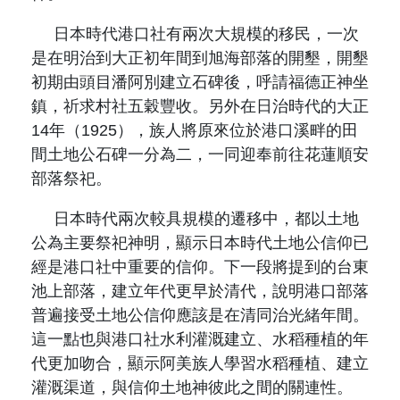
日本時代港口社有兩次大規模的移民，一次
是在明治到大正初年間到旭海部落的開墾，開墾
初期由頭目潘阿別建立石碑後，呼請福德正神坐
鎮，祈求村社五穀豐收。另外在日治時代的大正
14
年（
1925
），族人將原來位於港口溪畔的田
間土地公石碑一分為二，一同迎奉前往花蓮順安
部落祭祀。
日本時代兩次較具規模的遷移中，都以土地
公為主要祭祀神明，顯示日本時代土地公信仰已
經是港口社中重要的信仰。下一段將提到的台東
池上部落，建立年代更早於清代，說明港口部落
普遍接受土地公信仰應該是在清同治光緒年間。
這一點也與港口社水利灌溉建立、水稻種植的年
代更加吻合，顯示阿美族人學習水稻種植、建立
灌溉渠道，與信仰土地神彼此之間的關連性。