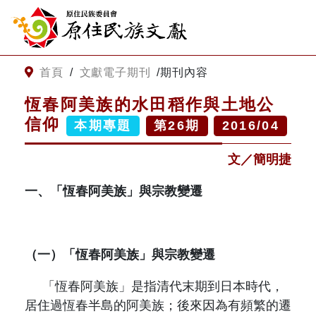
:::
跳到主要內容
網站導覽
:::
首頁
/
文獻電子期刊
/
期刊內容
恆春阿美族的水田稻作與土地公
客服諮詢
信仰
本期專題
第
26
期
2016/04
文／簡明捷
關
請
鍵
輸
字
入
一、「恆春阿美族」與宗教變遷
搜
關
尋
鍵
字
關於我們
（一）「恆春阿美族」與宗教變遷
關於原住民族文獻會
「恆春阿美族」是指清代末期到日本時代，
最新消息
居住過恆春半島的阿美族；後來因為有頻繁的遷