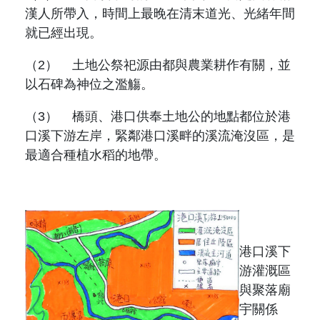
漢人所帶入，時間上最晚在清末道光、光緒年間
就已經出現。
（2）
土地公祭祀源由都與農業耕作有關，並
以石碑為神位之濫觴。
（3）
橋頭、港口供奉土地公的地點都位於港
口溪下游左岸，緊鄰港口溪畔的溪流淹沒區，是
最適合種植水稻的地帶。
港口溪下
游灌溉區
與聚落廟
宇關係