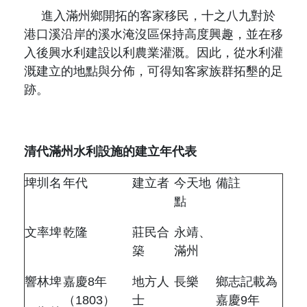
進入滿州鄉開拓的客家移民，十之八九對於
港口溪沿岸的溪水淹沒區保持高度興趣，並在移
入後興水利建設以利農業灌溉。因此，從水利灌
溉建立的地點與分佈，可得知客家族群拓墾的足
跡。
清代滿州水利設施的建立年代表
埤圳名
年代
建立者
今天地
備註
點
文率埤
乾隆
莊民合
永靖、
築
滿州
響林埤
嘉慶
8
年
地方人
長樂
鄉志記載為
（
1803
）
士
嘉慶
9
年