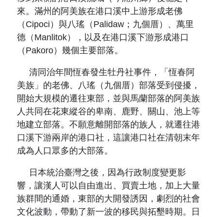
來。滿州的阿美族在港口溪中上游形成老佛
（
Cipoci
）與八瑤（
Palidaw
；九個厝）、萬里
德（
Manlitok
），以及在港口溪下游形成港口
（
Pakoro
）幾個主要部落。
清同治年間恆春發生牡丹社事件，「恆春阿
美族」的老佛、八瑤（九個厝）部落受到侵擾，
開始大規模的遷往東部，並與馬蘭部落的阿美族
人共同在花東縱谷的卑南、鹿野、關山、池上等
地建立部落。不願意離開部落的族人，就遷往港
口溪下游兩岸的港口社，這讓港口社在清朝末年
成為人口眾多的大部落。
日本統治臺灣之後，因為行政制度變更影
響，讓漢人可以自由進出、買賣土地，加上大量
族群間的通婚，東部的大開發誘因，劇烈的社會
文化波動，帶動了新一波的移民與拓墾時期。日