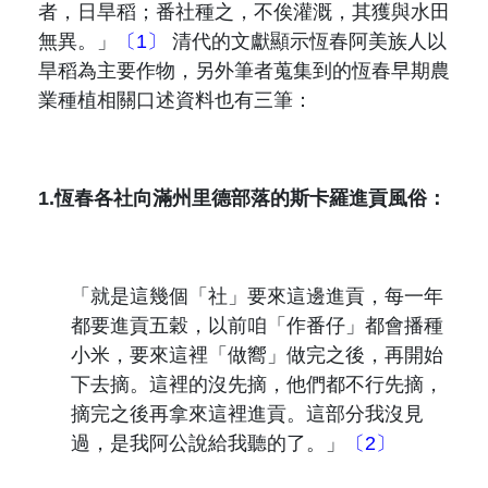
者，日旱稻；番社種之，不俟灌溉，其獲與水田
無異。」
〔1〕
清代的文獻顯示恆春阿美族人以
旱稻為主要作物，另外筆者蒐集到的恆春早期農
業種植相關口述資料也有三筆：
1.
恆春各社向滿州里德部落的斯卡羅進貢風俗：
「
就是這幾個「社」要來這邊進貢，每一年
都要進貢五穀，以前咱「作番仔」都會播種
小米，要來這裡「做嚮」做完之後，再開始
下去摘。這裡的沒先摘，他們都不行先摘，
摘完之後再拿來這裡進貢。這部分我沒見
過，是我阿公說給我聽的了。
」
〔2〕