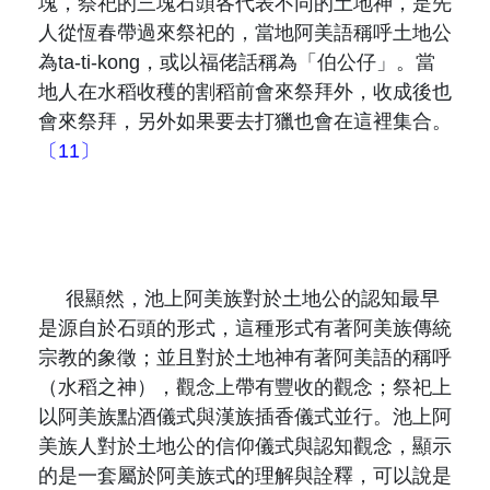
塊，祭祀的三塊石頭各代表不同的土地神，是先
人從恆春帶過來祭祀的，當地阿美語稱呼土地公
為
ta-ti-kong
，或以福佬話稱為「伯公仔」。當
地人在水稻收穫的割稻前會來祭拜外，收成後也
會來祭拜，另外如果要去打獵也會在這裡集合。
〔11〕
很顯然，池上阿美族對於土地公的認知最早
是源自於石頭的形式，這種形式有著阿美族傳統
宗教的象徵；並且對於土地神有著阿美語的稱呼
（水稻之神），觀念上帶有豐收的觀念；祭祀上
以阿美族點酒儀式與漢族插香儀式並行。池上阿
美族人對於土地公的信仰儀式與認知觀念，顯示
的是一套屬於阿美族式的理解與詮釋，可以說是