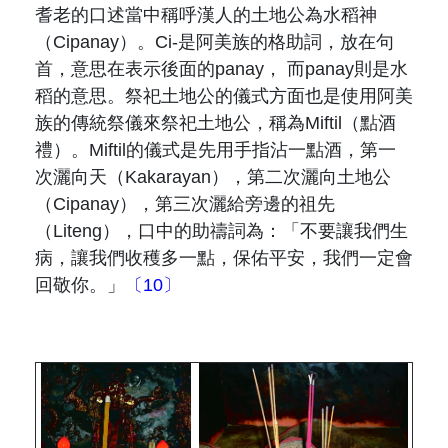
耆老的口述當中稱呼漢人的土地公為水稻神
（
Cipanay
）。
Ci-
是阿美族的格助詞，放在句
首，意思在表示後面的
panay
， 而
panay
則是水
稻的意思。祭祀土地公的儀式方面也是使用阿美
族的傳統祭儀來祭祀土地公，稱為
Miftil
（點酒
禮）。
Miftil
的儀式是先用手指沾一點酒，第一
次灑向天（
Kakarayan
），第二次灑向土地公
（
Cipanay
），第三次灑給旁邊的祖先
（
Liteng
），口中的助禱詞為：「不要讓我們生
病，讓我們收穫多一點，保佑平安，我們一定會
回敬你。」
〔10〕