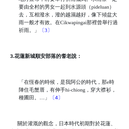
要由全村的男女一起到水源頭（
pideluan
）
去，互相潑水，潑的越濕越好，像下傾盆大
雨一般才有效。在
Cikwapingai
那裡曾舉行過
祈雨。
」
〔3〕
3.
花蓮新城順安部落的耆老說：
「
在恆春的時候，是我阿公的時代，那
e
時
陣住毛蟹厝，有伸手
hi-chiong
，穿大襟衫，
種圃田。…
」
〔4〕
關於灌溉的觀念，日本時代初期對於花蓮、