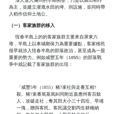
漢人進入滿州的早期拓墾，乃是以農田稻作
為主，並建立灌溉水田的埤、圳設施，並同時帶
入稻作信仰土地公。
（一）客家族群的移入
恆春半島上的的客家族群主要來自屏東六
堆，半島上以車城鄉保力為重要據點，客家移民
很早就涉入恆春半島的部落政治，甚至成為一股
重要的勢力。例如咸豐五年（
1855
）的部落戰
爭中就記載了客家族群的出現：
「咸豐
5
年（
1855
）豬?束社與走番互相?
殺。豬?束番篤基篤糾同附近嘉應州客百餘
人，攻破走社，奪其田大小三十四坵、旱埔
一塊，贈與客民。客民議交劉丙生耕種納