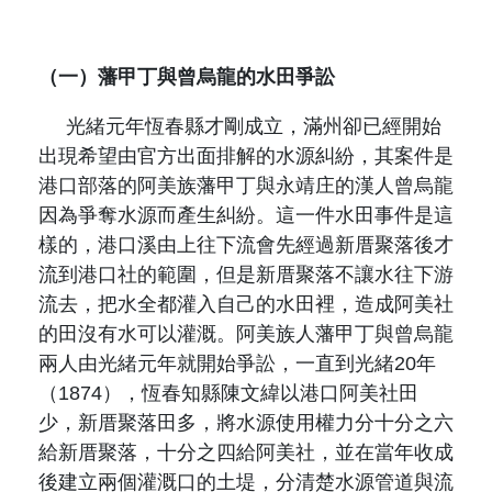
（一）藩甲丁與曾烏龍的水田爭訟
光緒元年恆春縣才剛成立，滿州卻已經開始
出現希望由官方出面排解的水源糾紛，其案件是
港口部落的阿美族藩甲丁與永靖庄的漢人曾烏龍
因為爭奪水源而產生糾紛。這一件水田事件是這
樣的，港口溪由上往下流會先經過新厝聚落後才
流到港口社的範圍，但是新厝聚落不讓水往下游
流去，把水全都灌入自己的水田裡，造成阿美社
的田沒有水可以灌溉。阿美族人藩甲丁與曾烏龍
兩人由光緒元年就開始爭訟，一直到光緒
20
年
（
1874
），恆春知縣陳文緯以港口阿美社田
少，新厝聚落田多，將水源使用權力分十分之六
給新厝聚落，十分之四給阿美社，並在當年收成
後建立兩個灌溉口的土堤，分清楚水源管道與流