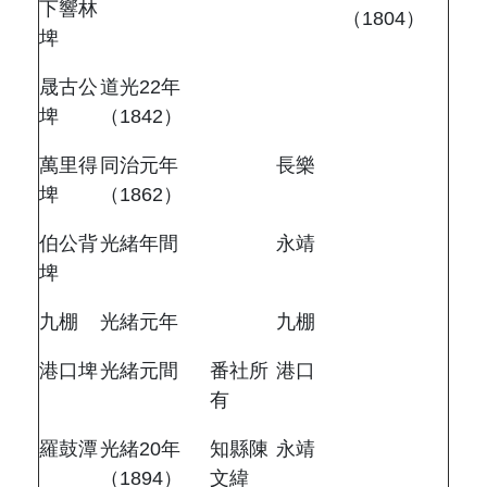
下響林
（
1804
）
埤
晟古公
道光
22
年
埤
（
1842
）
萬里得
同治元年
長樂
埤
（
1862
）
伯公背
光緒年間
永靖
埤
九棚
光緒元年
九棚
港口埤
光緒元間
番社所
港口
有
羅鼓潭
光緒
20
年
知縣陳
永靖
（
1894
）
文緯