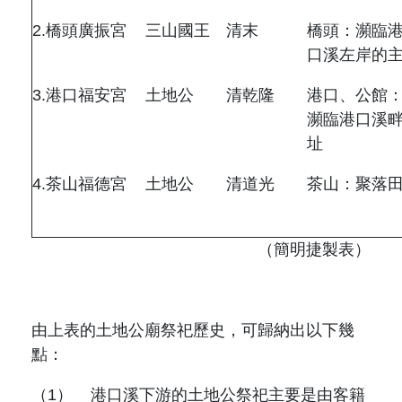
2.
橋頭廣振宮
三山國王
清末
橋頭：瀕臨
口溪左岸的
3.
港口福安宮
土地公
清乾隆
港口、公館
瀕臨港口溪
址
4.
茶山福德宮
土地公
清道光
茶山：聚落
（簡明捷製表）
由上表的土地公廟祭祀歷史，可歸納出以下幾
點：
（1）
港口溪下游的土地公祭祀主要是由客籍