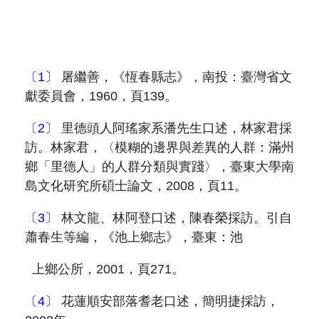
〔1〕
屠繼善，《恆春縣志》，南投：臺灣省文
獻委員會，
1960
，頁
139
。
〔2〕
里德頭人阿瑤家系潘先生口述，林家君採
訪。林家君，〈模糊的邊界與差異的人群：滿州
鄉「里德人」的人群分類與實踐〉，臺東大學南
島文化研究所碩士論文，
2008
，頁
11
。
〔3〕
林文龍、林阿登口述，陳春榮採訪。引自
蕭春生等編，《池上鄉志》，臺東：池
上鄉公所，
2001
，頁
271
。
〔4〕
花蓮順安部落耆老口述，簡明捷採訪，