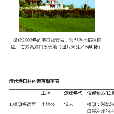
攝於
2003
年的港口福安宮，旁即為水稻種植
區，右方為港口溪低地（照片來源／簡明捷）
清代港口村內聚落廟宇表
主神
創建年代
信仰聚落
/
位
1.
橋頭福德宮
土地公
清末
橋頭：瀕臨
口溪左岸的