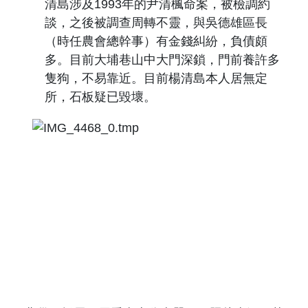
清島涉及
1993
年的尹清楓命案，被檢調約
談，之後被調查周轉不靈，與吳德雄區長
（時任農會總幹事）有金錢糾紛，負債頗
多。目前大埔巷山中大門深鎖，門前養許多
隻狗，不易靠近。目前楊清島本人居無定
所，石板疑已毀壞。