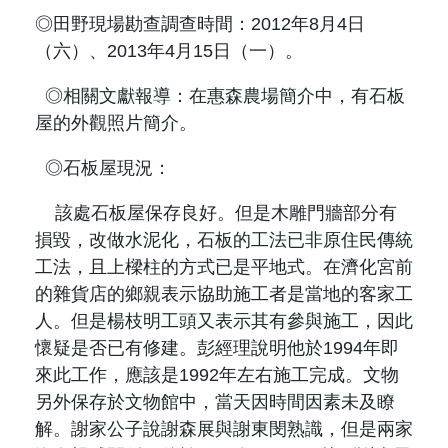
◎田野現場勘查調查時間：
2012
年
8
月
4
日
（六）、
2013
年
4
月
15
日（一）。
◎相關文獻報導：在惠森農場簡介中，有石板
屋的外觀照片簡介。
◎石板屋現況：
該處石板屋保存良好。但是木雕門牆部分有
損毀，改做水泥化，石板的工法已非原住民傳統
工法，且上樑柱的方式已是平地式。在濟化宮前
的雜貨店的鄉親表示協助施工者是當地的客家工
人。但是楊枝明工頭又表示其有參與施工，因此
懷疑是否已有修建。彭經理說明他於
1994
年即
來此工作，應該是
1992
年左右施工完成。文物
另外保存於文物館中，當天因時間因素未及瞭
解。謝家公子說謝森展與謝東閔熟識，但是兩家