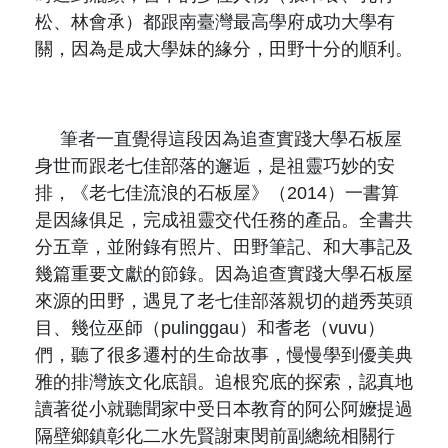
松、林會承）都跟南臺灣最高學府成功大學有
關，因為是成大學妹的緣分，田野十分的順利。
筆者一直覺得這段因為追查實踐大學石板屋
身世而跟老七佳部落的邂逅，是祖靈巧妙的安
排，
《老七佳流浪的石板屋》（
2014
）一
書算
是因緣俱足，完成祖靈交代任務的產品。全書共
分五章，並附錄有照片、田野筆記、和大事記及
幾篇重要文獻的節錄。因為追查實踐大學石板屋
來源的田野，遇見了老七佳部落親切的趙秀英頭
目、幾位巫師（
pulinggau
）和耆老（
vuvu
）
們，聽了很多遷村的生命故事，慢慢學到優美典
雅的排灣族文化底韻。追根究底的探索，認真地
讀著從小就聽聞家中受日本教育的阿公阿嬤提過
隔壁鄉鎮彰化二水先賢謝東閔前副總統相關行