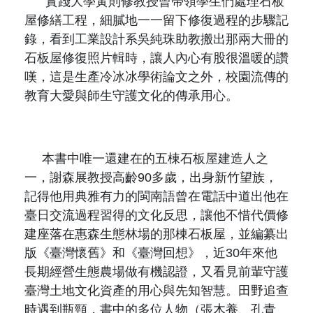
實踐大學黃則修教授曾帶領學生們處理石板
屋修繕工程，細膩地一一留下修復過程的步驟記
錄，看到工業設計系吳純珠助教搬出那兩大冊的
石板屋修復照片輯時，讓人內心有股很溫暖的讚
嘆，這是生產冷冰冰學術論文之外，校園流傳的
教育大愛與師生守護文化的傳承用心。
本書中唯一還建在的五棟石板屋建造人之
一，謝森展教授高齡
90
多歲，出身新竹望族，
記得他用典雅有力的閩南語曾在電話中道出他在
臺日交流過程習得的文化反思，讓他不惜代價修
建座落在惠森生態林場的那棟石板屋，並編纂出
版《臺灣懷舊》和《臺灣回想》，近
30
年來他
長期經營生態農場做有機認證，又看見前輩守護
臺灣土地文化資產的用心與先知智慧。田野追查
時遇到瓶頸，書中的多位人物（張木養、孔青