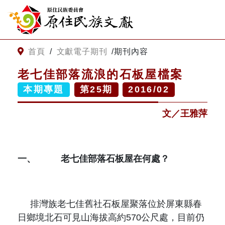
:::
跳到主要內容
網站導覽
:::
首頁
/
文獻電子期刊
/
期刊內容
老七佳部落流浪的石板屋檔案
客服諮詢
本期專題
第
25
期
2016/02
文／王雅萍
關
請
鍵
輸
字
入
搜
關
尋
鍵
一、
老七佳部落石板屋在何處？
字
關於我們
關於原住民族文獻會
排灣族老七佳舊社石板屋聚落位於屏東縣春
最新消息
日鄉境北石可見山海拔高約
570
公尺處，目前仍