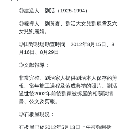
◎建造人：劉活（
1925-1994
）
◎報導人：劉黃麥、劉活大女兒劉麗雪及六
女兒劉麗娟。
◎田野現場勘查時間：
2012
年
8
月
15
日、
8
月
16
日、
8
月
29
日
◎文獻報導：
非常完整。劉活家人提供劉活本人保存的剪
報、當年施工過程及落成典禮的照片。劉活
過世後
2002
年前後劉家被拆屋的相關陳情
書、公文及剪報。
◎石板屋現況：
石板屋已於
2012
年
5
月
13
日上午被強制拆