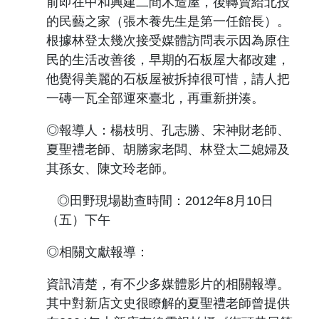
前即在中和興建二間木造屋，後轉賣給北投
的民藝之家（張木養先生是第一任館長）。
根據林登太幾次接受媒體訪問表示因為原住
民的生活改善後，早期的石板屋大都改建，
他覺得美麗的石板屋被拆掉很可惜，請人把
一磚一瓦全部運來臺北，再重新拼湊。
◎報導人：楊枝明、孔志勝、宋神財老師、
夏聖禮老師、胡勝家老闆、林登太二媳婦及
其孫女、陳文玲老師。
◎田野現場勘查時間：
2012
年
8
月
10
日
（五）下午
◎相關文獻報導：
資訊清楚，有不少多媒體影片的相關報導。
其中
對新店文史很瞭解的夏聖禮老師曾提供