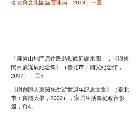
委員會文化園區管理局，
2014
）一書。
「屏東山地門原住民熱烈歡迎謝東閔」，《謝東
閔百歲誕辰紀念集》（臺北市：國父紀念館，
2007
），頁
5
。
《
謝創辦人東閔先生逝世週年紀念文集》（臺北
市：實踐大學，
2002
），家居生活篇從政留影
篇，頁
4
。