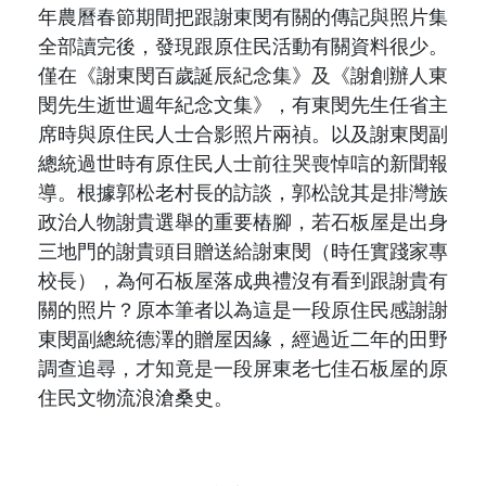
年農曆春節期間把跟謝東閔有關的傳記與照片集
全部讀完後，發現跟原住民活動有關資料很少。
僅在《謝東閔百歲誕辰紀念集》
及《謝創辦人東
閔先生逝世週年紀念文集》，
有東閔先生任省主
席時與原住民人士合影照片兩禎。以及謝東閔副
總統過世時有原住民人士前往哭喪悼唁的新聞報
導。根據郭松老村長的訪談，郭松說其是排灣族
政治人物謝貴選舉的重要樁腳，若石板屋是出身
三地門的謝貴頭目贈送給謝東閔（時任實踐家專
校長），為何石板屋落成典禮沒有看到跟謝貴有
關的照片？原本筆者以為這是一段原住民感謝謝
東閔副總統德澤的贈屋因緣，經過近二年的田野
調查追尋，才知竟是一段屏東老七佳石板屋的原
住民文物流浪滄桑史。