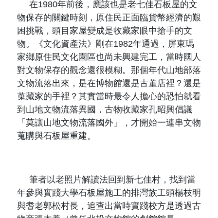
在
1980
年前後，應該也是老七佳石板屋的文
物保存的關鍵時刻，原住民正面臨貨幣經濟的艱
困挑戰，頭目家屋變成是收藏家眼中搶手的文
物。《文化資產法》剛在
1982
年通過，屏東瑪
家鄉原住民文化園區也尚未興建完工，當時國人
對文物保存的觀念還很模糊。那個年代山地部落
文物流落出來，是在博物館還是古董店裡？還是
蒐藏家的手裡？其實當時最令人擔心的恐怕就看
到山地文物流落異國，古物收藏家孔昭興倡議
「莫讓山地文物流落國外」，才開始一連串文物
蒐購與石板屋重建。
筆者以老照片解讀法回到新七佳村，找到當
年參與實踐大學石板屋施工的排灣族工頭楊枝明
與耆老郭松村長，追查出當時實踐校方是透過古