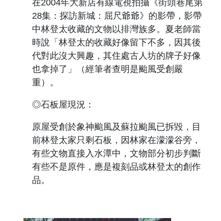
在
2004
年大新店有線電視
拍攝
《街頭巷尾第
28
集：探訪新城：屈尺爺爺》
的影帶，影帶
中林登太收藏的文物以排灣族多。夏老師當
時說「林登太的收藏好像留下不多，因其後
代對此沒大興趣，其住處古人坊的牌子好像
也拿掉了」（經筆者查明是颱風受創嚴
重）。
◎石板屋現況：
原屋受創於象神颱風及蘇拉颱風已拆毀，目
前林登太家只剩石板，因林家在濛濛谷旁，
有些文物直接入水潭中，文物部分初步判斷
有些不是原件，應是複刻品或林登太的創作
品。