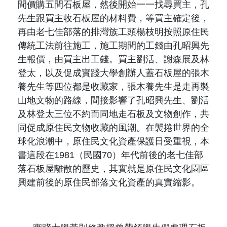
間價購五間石板屋，然後開始一一找尋買主，孔
先生跟買主收石板屋的材料費，等買主確定後，
再由老七佳部落的排灣族工頭楊枝明按照原住民
傳統工法前往施工，施工期間的工錢由孔昭興先
生報價，由買主出工錢。買主劉活、謝森展及林
登太，以及促成實踐大學創辦人蓋石板屋的張木
養先生等四位都是收藏家，張木養先生是走再製
山地文物的路線，間接影響了孔昭興先生、劉活
及林登太三位不約而同地走石板及文物創作，共
同促成原住民文物收藏的風潮。
在襲捲世界的全
球化浪潮中，原住民文化資產保護日受重視，本
書這段在
1981
（民國
70
）年代前後的老七佳部
落石板屋離散的歷史，其實就是原住民文化園區
興建前後的原住民部落文化資產的真實縮影。