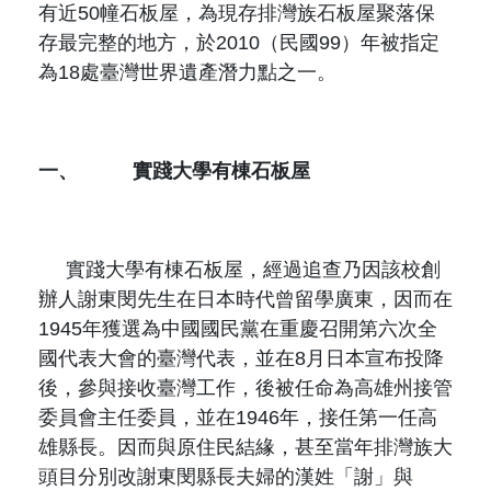
原住民族文獻會設置要點
有近
50
幢石板屋，為現存排灣族石板屋聚落保
網站訊息
出版品專區
存最完整的地方，於
2010
（民國
99
）年被指定
委員介紹
為
18
處臺灣世界遺產潛力點之一。
徵稿訊息
本會出版品列表
文獻電子期刊
歷次會議記錄
與國史館共同出版品介紹
本期內容
相關連結
一、
實踐大學有棟石板屋
出版品查詢
歷史期刊
訂閱電子報
實踐大學有棟石板屋，經過追查乃因該校創
辦人謝東閔先生在日本時代曾留學廣東，因而在
徵稿說明
1945
年獲選為中國國民黨在重慶召開第六次全
國代表大會的臺灣代表，並在
8
月日本宣布投降
期刊查詢
後，參與接收臺灣工作，後被任命為高雄州接管
委員會主任委員，並在
1946
年，接任第一任高
雄縣長。因而與原住民結緣，甚至當年排灣族大
頭目分別改謝東閔縣長夫婦的漢姓「謝」與