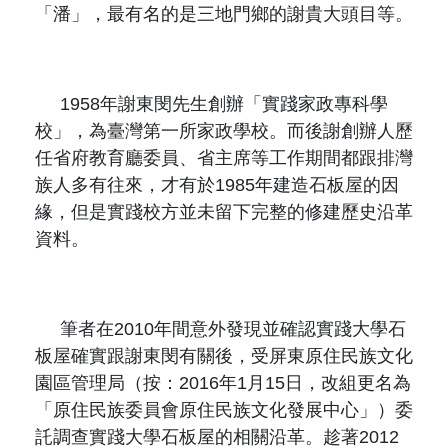
「潘」，最有名的是三地門鄉的謝貴大頭目等。
1958
年謝東閔先生創辦「實踐家政專科學
校」，為臺灣第一所家政學校。而後謝創辦人歷
任省府教育廳委員、省主席等工作期間都跟排灣
族人多有往來，才有於
1985
年建造石板屋的因
緣，但是實踐校方並未留下完整的修建歷史沿革
資料。
筆者在
2010
年間意外發現並確認實踐大學石
板屋確實跟謝東閔有關後，受屏東原住民族文化
園區管理局（按：
2016
年
1
月
15
日，改組更名為
「原住民族委員會原住民族文化發展中心」）委
託調查實踐大學石板屋的相關沿革。趁著
2012