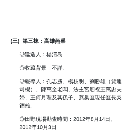
(三)
第三棟：高雄燕巢
◎建造人：楊清島
◎收藏背景：不詳。
◎報導人：孔志勝、楊枝明、劉勝雄（貨運
司機）、陳萬全老闆、法主宮廟祝王萬忠夫
婦、王何月理及其孫子、燕巢區現任區長吳
德雄。
◎田野現場勘查時間：
2012
年
8
月
14
日、
2012
年
10
月
3
日