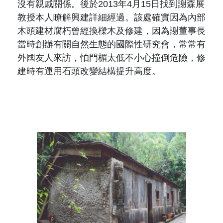
沒有親戚關係。後於
2013
年
4
月
15
日找到謝森展
教授本人瞭解興建詳細經過。該處確實因為內部
木頭建材腐朽曾經換樑木及修建，因為謝董事長
當時創辦有關自然生態的國際性研究會，常常有
外國友人來訪，怕門楣太低不小心撞倒危險，修
建時有運用石頭改變結構提升高度。