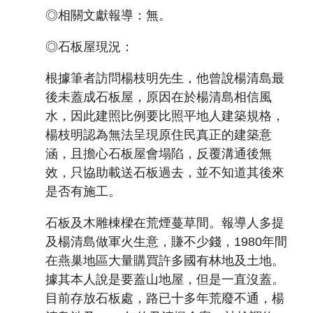
◎相關文獻報導：無。
◎石板屋現況：
根據筆者訪問楊枝明先生，他曾說楊清島最
後未蓋成石板屋，原因在於楊清島相信風
水，因此建照比例要比照平地人建築規格，
楊枝明認為無法呈現原住民真正的建築意
涵，且擔心石板屋會塌陷，反覆溝通後無
效，只協助載送石板過去，並不知道其後來
是否有施工。
石板及木雕棟樑在荒煙蔓草間。報導人多提
及楊清島做軍火生意，賺不少錢，
1980
年間
在燕巢地區大量購買許多國有林地及土地。
據其本人說是要蓋山地屋，但是一直沒蓋。
目前存放石板處，路已十多年荒廢不通，楊