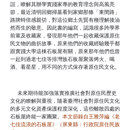
誼，瞭解其辦學實踐家專的教育理念與高風亮
節，最近清明回鄉掃墓看到家鄉那條「東閔路」
路牌時倍感親切，對這位鄉土先賢有種理解後油
然而生的敬意。因此書的編寫，認識很多跨學界
前輩及收藏家，發現那年他們一起收藏保護原住
民文物的曲折故事，原來他們的收藏經驗幾乎都
跟實踐大學這棟石板屋有關，原來那年他們也曾
一起到過老七佳等排灣族石板屋聚落烤火、喝
酒、看星星，用不同的方式保存著原住民文化。
未來期待能加強落實推廣社會對原住民歷史
文化的瞭解與重視，隨著臺灣社會對原住民文化
的多元文化資產保護程度深化，這些離散四處的
石板屋終能一家團聚。
本文節錄自王雅萍編《老
七佳流浪的石板屋》（屏東縣：行政院原住民族