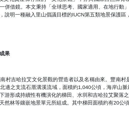
一併借鏡。本文秉持「全球思考、國家適用、在地行動
，說明一種融入里山倡議目標的IUCN第五類地景保護區
成果
南村吉哈拉艾文化景觀的營造者以及名稱由來。豐南村是富
邊之支流石厝溝溪流域，面積約1,040公頃，海岸山脈最
下游形成持續性有機演化的梯田、水圳和吉哈拉艾聚落之
然林等鑲嵌地景單元所組成。其中梯田面積約有20公頃，