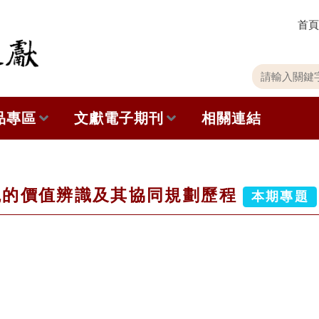
首頁
關
請
鍵
輸
字
入
品專區
文獻電子期刊
相關連結
搜
關
尋
鍵
字
出版品列表
本期內容
觀的價值辨識及其協同規劃歷程
史館共同出版品介紹
歷史期刊
本期專題
品查詢
訂閱電子報
徵稿說明
期刊查詢