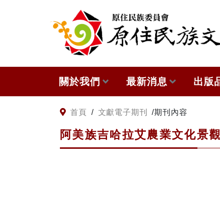
:::
跳到主要內容
關於我們
最新消息
出版
關於原住民族文獻會
網站訊息
本會
:::
首頁
/
文獻電子期刊
/
期刊內容
阿美族吉哈拉艾農業文化景
原住民族文獻會設置要點
徵稿訊息
與國
委員介紹
出版
歷次會議記錄