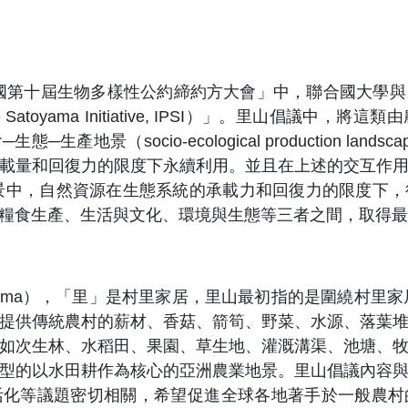
聯合國第十屆生物多樣性公約締約方大會」中，聯合國大學
ip for the Satoyama Initiative, IPSI）」。
景（socio-ecological production land
載量和回復力的限度下永續利用。並且在上述的交互作
地景中，自然資源在生態系統的承載力和回復力的限度下
生產、生活與文化、環境與生態等三者之間，取得最佳平衡（
yama），「里」是村里家居，里山最初指的是圍繞村里家
提供傳統農村的薪材、香菇、箭筍、野菜、水源、落葉
如次生林、水稻田、果園、草生地、灌溉溝渠、池塘、
型的以水田耕作為核心的亞洲農業地景。里山倡議內容
活化等議題密切相關，希望促進全球各地著手於一般農村