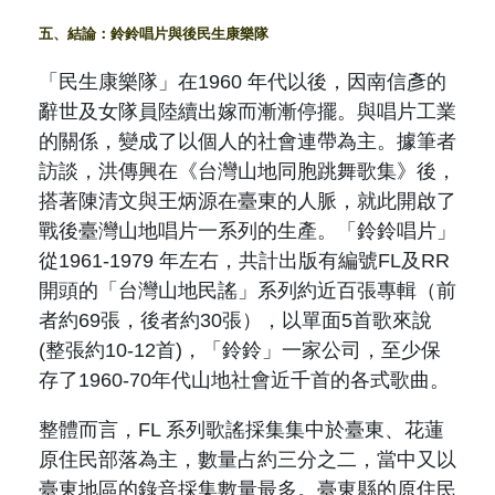
五、結論：鈴鈴唱片與後民生康樂隊
「民生康樂隊」在
1960
年代以後，因南信彥的
辭世及女隊員陸續出嫁而漸漸停擺。與唱片工業
的關係，變成了以個人的社會連帶為主。據筆者
訪談，洪傳興在《台灣山地同胞跳舞歌集》後，
搭著陳清文與王炳源在臺東的人脈，就此開啟了
戰後臺灣山地唱片一系列的生產。「鈴鈴唱片」
從
1961-1979
年左右，共計出版有編號
FL
及
RR
開頭的「台灣山地民謠」系列約近百張專輯（
前
者約
69
張，後者約
30
張
），以單面
5
首歌來說
(
整張約
10-12
首
)
，「鈴鈴」一家公司，至少保
存了
1960-70
年代山地社會近千首的各式歌曲。
整體而言，
FL
系列歌謠採集集中於臺東、花蓮
原住民部落為主，數量占約三分之二，當中又以
臺東地區的錄音採集數量最多。臺東縣的原住民