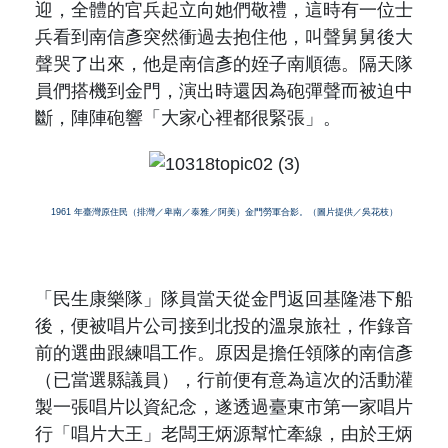
迎，全體的官兵起立向她們敬禮，這時有一位士
兵看到南信彥突然衝過去抱住他，叫聲舅舅後大
聲哭了出來，他是南信彥的姪子南順德。隔天隊
員們搭機到金門，演出時還因為砲彈聲而被迫中
斷，陣陣砲響「大家心裡都很緊張」。
1961
年臺灣原住民（排灣／卑南／泰雅／阿美）金門勞軍合影。（圖片提供／吳花枝）
「民生康樂隊」隊員當天從金門返回基隆港下船
後，便被唱片公司接到北投的溫泉旅社，作錄音
前的選曲跟練唱工作。原因是擔任領隊的南信彥
（
已當選縣議員
），行前便有意為這次的活動灌
製一張唱片以資紀念，遂透過臺東市第一家唱片
行「唱片大王」老闆王炳源幫忙牽線，由於王炳