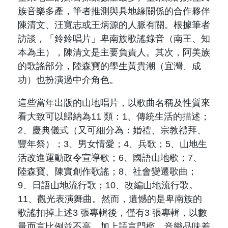
族音樂多產，筆者推測與具地緣關係的合作夥伴
陳清文、汪寬志或王炳源的人脈有關。根據筆者
訪談，「鈴鈴唱片」卑南族歌謠錄音（
南王、知
本為主
），陳清文是主要負責人。其次，阿美族
的歌謠部分，陸森寶的學生黃貴潮（
宜灣、成
功
）也扮演過中介角色。
這些當年出版的山地唱片，以歌曲名稱及性質來
看大致可以歸納為
11
類：
1
、傳統生活的描述；
2
、慶典儀式（
又可細分為：婚禮、宗教禮拜、
豐年祭
）；
3
、男女情愛；
4
、兵歌；
5
、山地生
活改進運動政令宣導歌；
6
、國語山地歌；
7
、
陸森寶、陳實創作歌謠；
8
、社會變遷歌曲；
9
、日語山地流行歌；
10
、改編山地流行歌。
11
、觀光表演舞曲。然而，遺憾的是卑南族的
歌謠扣掉上述
3
張專輯後，僅有
3
張專輯，以數
量而言比例並不高。加上語言門檻、音樂品味差