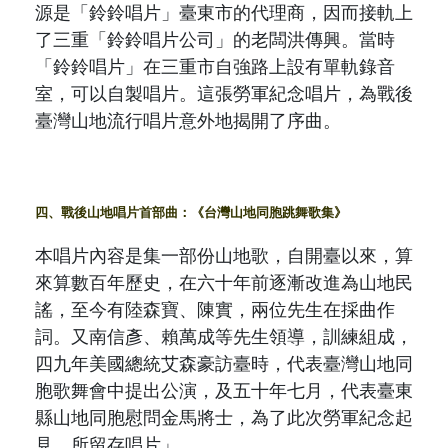
源是「鈴鈴唱片」臺東市的代理商，因而接軌上
了三重「鈴鈴唱片公司」的老闆洪傳興。當時
「鈴鈴唱片」在三重市自強路上設有單軌錄音
室，可以自製唱片。這張勞軍紀念唱片，為戰後
臺灣山地流行唱片意外地揭開了序曲。
四、戰後山地唱片首部曲：《台灣山地同胞跳舞歌集》
本唱片內容是集一部份山地歌，自開臺以來，算
來算數百年歷史，在六十年前逐漸改進為山地民
謠，至今有陸森寶、陳實，兩位先生在採曲作
詞。又南信彥、賴萬成等先生領導，訓練組成，
四九年美國總統艾森豪訪臺時，代表臺灣山地同
胞歌舞會中提出公演，及五十年七月，代表臺東
縣山地同胞慰問金馬將士，為了此次勞軍紀念起
見，所留存唱片」。