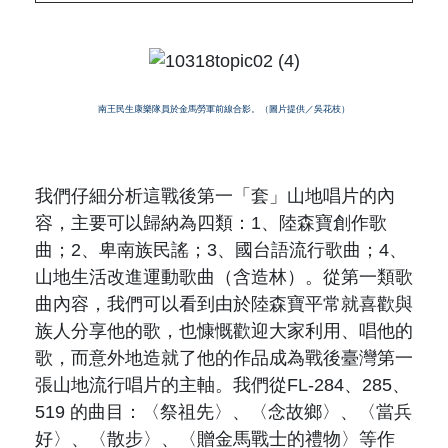
南王民生康樂隊員於金馬勞軍前線合影。（圖片提供／吳花枝）
我們仔細分析這戰後第一「套」山地唱片的內
容，主要可以歸納為四類：
1
、陸森寶創作歌
曲；
2
、卑南族民謠；
3
、國台語流行歌曲；
4
、
山地生活改進運動歌曲（
含造林
）。從第一類歌
曲內容，我們可以看到由於陸森寶平常就喜歡與
族人分享他的歌，也慷慨歡迎大家利用、唱他的
歌，而意外地造就了他的作品成為戰後臺灣第一
張山地流行唱片的主軸。我們從
FL-284
、
285
、
519
的曲目：〈祭祖先〉、〈念故鄉〉、〈當兵
好〉、〈散步〉、〈贈金馬戰士的禮物〉等作