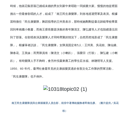
時候，他就召集部落已婚或未婚的男女到家中來唱歌一同娛樂大家。慢慢的他從裡面
挑出一些最會歌唱的人才，組成了「南王民生康樂隊」到各地巡迴勞軍及表演。根據
當時擔任「民生康樂隊」舞蹈指導的王州美表示，那時候她剛剛從臺北師範學校畢業
回到卑南國小教書，而南王擅長樂器演奏的青年陳清文、陳弘建等人才也陸續退伍回
到了部落。在歌唱表演及樂隊人才同時齊聚的情況下，自然而然地形成了「民生康樂
隊」。根據筆者訪談，「民生康樂隊」女隊員固定有
5
人：王州美、吳花枝、陳仙嬌、
陳春花、王美妹；而男隊員有：陳清文（
小喇叭
）、張榮宗（
打鼓
）、陳弘建（
小喇
叭
）。有時樂隊人手不夠時，會另外找臺東農工的學生莊永福、林聰明等人支援。
1950
、
60
年代，臺灣社會最常見的文康娛樂莫過於各類文化工作隊的勞軍活動，
「民生康樂隊」也不例外。
南王民生康樂隊員與台東縣黨部人員合影，前排中著傳統服飾者即南信彥。（圖片提供／吳花
枝）