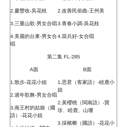
2.
慶豐收
-
吳花枝
2.
改善民俗曲
-
王州美
3.
三重山歌
-
男女合唱
3.
青春小調
-
吳花枝
4.
美麗的台東
-
男女合
4.
當兵好
-
女合唱
唱
第二集
FL-285
A
面
B
面
1.
散步
-
花花小姐
1.
思君（客家語）
-
睦鹿小
姐
2.
過年歌舞
-
男女合唱
2.
黃櫻桃（閩南語）
-
寶
3.
南王村的姑娘（國
珍、睦鹿、山珊
語）
-
花花小姐
3.
採檳榔（國語）
-
花花小