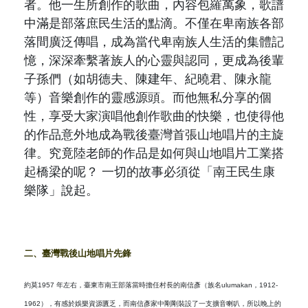
原住民族文獻會設置要點
者。他一生所創作的歌曲，內容包羅萬象，歌譜
網站訊息
出版品專區
中滿是部落庶民生活的點滴。不僅在卑南族各部
委員介紹
落間廣泛傳唱，成為當代卑南族人生活的集體記
徵稿訊息
本會出版品列表
文獻電子期刊
憶，深深牽繫著族人的心靈與認同，更成為後輩
歷次會議記錄
子孫們（
如胡德夫、陳建年、紀曉君、陳永龍
與國史館共同出版品介紹
本期內容
等
）音樂創作的靈感源頭。而他無私分享的個
相關連結
性，享受大家演唱他創作歌曲的快樂，也使得他
出版品查詢
歷史期刊
的作品意外地成為戰後臺灣首張山地唱片的主旋
律。究竟陸老師的作品是如何與山地唱片工業搭
訂閱電子報
起橋梁的呢？ 一切的故事必須從「南王民生康
樂隊」說起。
徵稿說明
期刊查詢
二、臺灣戰後山地唱片先鋒
約莫
1957
年左右，臺東市南王部落當時擔任村長的南信彥（
族名
ulumakan
，
1912-
1962
），有感於娛樂資源匱乏，而南信彥家中剛剛裝設了一支擴音喇叭，所以晚上的