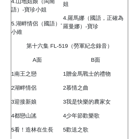
4.
山地姑娘（閩南
姐
語）
-
寶珍小姐
4.
羅馬娜（國語，正確為
5.
湖畔情侶（國語）
-
羅曼娜）
-
寶珍
小維
第十六集
FL-519
（勞軍紀念錄音）
A
面
B
面
1
南王之戀
1
贈金馬戰士的禮物
2
湖畔情侶
2
慕情之曲
3
迎接新娘
3
我是快樂的農家女
4
都戀山謠
4
少年節歡樂歌
5
看！造林在生長
5
歡送之歌