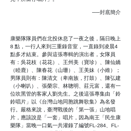
──封底簡介
康樂隊隊員們在北投休息了一夜之後，隔日晚上
8
點，一行人來到三重錄音室，一直錄到凌晨
4
點多才結束。參與這張專輯的演出者，女隊員
有：吳花枝（
花花
）、王州美（
寶珍
）、陳仙嬌
（
睦鹿
）、陳春花（
山珊
）、王美妹（
小維
）；
男隊員則有：陳清文（
卑南族，打鼓
）、陳弘建
（
小喇叭
）、張榮宗、林聰明、莊元富，還有一
位吹黑管的客家人劉先生。之後這張專集由「鈴
鈴唱片」以《台灣山地同胞跳舞歌集》為名發
行。嚴格來說，臺灣戰後的「第一張」山地唱
片，應該說是「一套」唱片，因為南王「民生康
樂隊」當晚一口氣一共灌錄了編號
FL-284
、
FL-