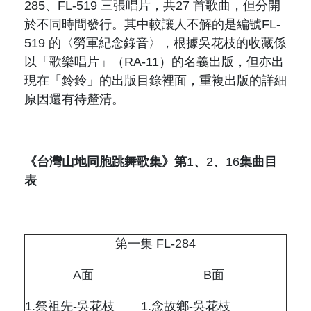
285
、
FL-519
三張唱片，共
27
首歌曲，但分開
於不同時間發行。其中較讓人不解的是編號
FL-
519
的〈勞軍紀念錄音〉，根據吳花枝的收藏係
以「歌樂唱片」（
RA-11
）的名義出版，但亦出
現在「鈴鈴」的出版目錄裡面，重複出版的詳細
原因還有待釐清。
《台灣山地同胞跳舞歌集》第
1
、
2
、
16
集曲目
表
第一集
FL-284
A
面
B
面
1.
祭祖先
-
吳花枝
1.
念故鄉
-
吳花枝