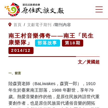
:::
跳到主要內容
網站導覽
:::
首頁
/
文獻電子期刊
/
期刊內容
南王村音樂傳奇——南王「民生
客服諮詢
康樂隊」
部落故事
第
18
期
2014/12
關
請
鍵
輸
文／黃國超
字
入
搜
關
一、前言
尋
鍵
字
關於我們
陸
森寶老師（
BaLiwakes
，森寶一郎），
1910
年生於臺東南王部落，
1988
年辭世，享年
79
歲。熱愛音樂創作的他，是原住民族跨語世代重
關於原住民族文獻會
最新消息
要創作者，也是原住民族當代通俗音樂的開拓