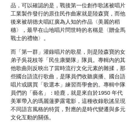
品，可以確認的是，戰後第一位創作歌謠被唱片
工業製作發行的原住民作曲家就是陸森寶，而他
後來被胡德夫唱紅廣為人知的作品〈美麗的稻
穗〉，最早在山地唱片問世時的名稱是〈贈金馬
戰士的禮物〉。
而「第一群」灌錄唱片的歌星，則是陸森寶的女
弟子吳花枝等「民生康樂隊」隊員。專輯內的其
他歌曲則反映出了當時流行文化元素的雜揉，那
些國台語流行歌曲，是隊員們收聽廣播、國台語
唱片或購買「歌選本」練習而學會的。專輯中隊
員們的「藝名」：睦鹿，就是來自於
1950
年代
美軍帶入的瑪麗蓮夢露電影，這種收錄歌謠呈現
不同語言風格的特質，對應的是時代變遷與多元
文化互動的關係。