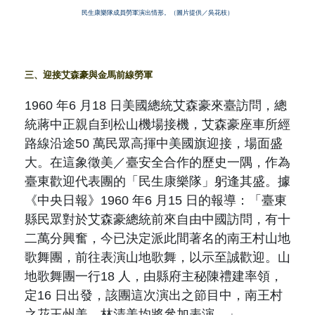
民生康樂隊成員勞軍演出情形。（圖片提供／吳花枝）
三、迎接艾森豪與金馬前線勞軍
1960
年
6
月
18
日美國總統艾森豪來臺訪問，總
統蔣中正親自到松山機場接機，艾森豪座車所經
路線沿途
50
萬民眾高揮中美國旗迎接，場面盛
大。在這象徵美／臺安全合作的歷史一隅，作為
臺東歡迎代表團的「民生康樂隊」躬逢其盛。據
《中央日報》
1960
年
6
月
15
日的報導：「
臺東
縣民眾對於艾森豪總統前來自由中國訪問，有十
二萬分興奮，今已決定派此間著名的南王村山地
歌舞團，前往表演山地歌舞，以示至誠歡迎。山
地歌舞團一行
18
人，由縣府主秘陳禮建率領，
定
16
日出發，該團這次演出之節目中，南王村
之花王州美、林清美均將參加表演
。」