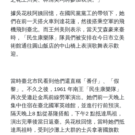
據吳花枝阿姨回憶，在國民黨黨工的帶領下，她
們在前一天搭火車到達花蓮，然後搭乘空軍的飛
機飛到臺北。而王州美則表示，當天艾森豪來臺
時，「民生康樂隊」隊員們被安排在今日市立美
術館通往圓山飯店的中山橋上表演歌舞表示歡
迎。
當時臺北市民看到他們還直稱「番仔」、「假
黎」。不久之後，
1961
年南王「民生康樂隊」
再次受邀赴金馬前線勞軍演出。她們前一天晚上
集中住宿在臺北國軍英雄館，並進行行前預演。
隔天晚上
8
點從基隆搭船，下午
2
點抵達馬祖，
演出完畢後
當日返臺。吳花枝回憶，當時她們抵
達馬祖時，受到沙灘上大群的士兵拿著國旗歡