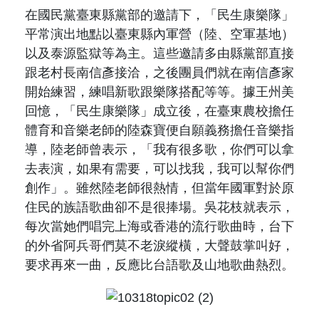
在國民黨臺東縣黨部的邀請下，「民生康樂隊」
平常演出地點以臺東縣內軍營（
陸、空軍基地
）
以及泰源監獄等為主。這些邀請多由縣黨部直接
跟老村長南信彥接洽，之後團員們就在南信彥家
開始練習，練唱新歌跟樂隊搭配等等。據王州美
回憶，「民生康樂隊」成立後，在臺東農校擔任
體育和音樂老師的陸森寶便自願義務擔任音樂指
導，陸老師曾表示，「
我有很多歌，你們可以拿
去表演，如果有需要，可以找我，我可以幫你們
創作
」。雖然陸老師很熱情，但當年國軍對於原
住民的族語歌曲卻不是很捧場。吳花枝就表示，
每次當她們唱完上海或香港的流行歌曲時，台下
的外省阿兵哥們莫不老淚縱橫，大聲鼓掌叫好，
要求再來一曲，反應比台語歌及山地歌曲熱烈。