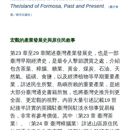
TheIsland of Formosa, Past and Present
。（圖片來
源／南天出版社）
宏觀的產業發展史與原住民敘事
第
23
章至
29
章闡述臺灣產業發展史，也是一部
臺灣早期經濟史，是最令人擊節讚賞之處，介紹
包含茶葉、樟腦、糖業、黃金、煤炭、石油、天
然氣、硫磺、食鹽，以及經濟植物等早期重要產
業，詳述民生所繫、島嶼所賴的重要產業，是絕
大部分臺灣通史書籍所無，也將臺灣史推升到更
全面、更宏觀的視野。內容大量引述記載
19
世
紀後半詳實的英國駐臺灣與駐淡水領事貿易報
告，非常有參考價值。其中〈第
23
章 臺灣茶
業〉、〈第
24
章 臺灣樟腦業〉詳述山區原住民