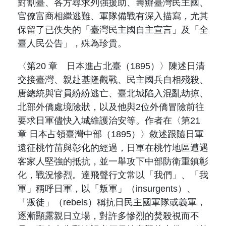
對割臺、各方尋求列強援助、籌辦臺灣民主國、
官僚富商相繼逃難、軍隊備戰有深入描寫，尤其
保留了已佚失的「臺灣民主國自主宣言」及「全
臺人民公告」，殊為珍貴。
〈第
20
章 日本進占北臺（
1895
）〉陳述日清
交接臺灣、親赴基隆觀戰、民主國兵自相殘殺、
唐總統與官員紛紛逃亡、臺北城陷入混亂劫掠、
北部外僑處境險狀，以及他與
2
位外僑冒險前往
要求日軍儘快入城維護治安等。作者在〈第
21
章 日本占領臺灣中部（
1895
）〉敘述跟隨日軍
遠征桃竹苗與彰化的經過，日軍在桃竹地區遭遇
客家人堅強的抵抗，並一舉攻下中部防衛重鎮彰
化，戰況慘烈。達飛聲行文常以「我們」、「我
軍」稱呼日軍，以「叛軍」（
insurgents
）、
「叛徒」（
rebels
）稱抗日民主國軍隊或義軍，
逐漸顯露親日立場，對許多慘烈的焚殺視而不