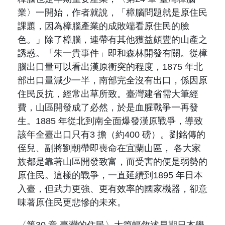
業〉一開始，作者就說，「
樟腦問題就是原住民
課題，因為樟腦產業的成敗端看原住民的臉
色。
」除了樟腦，連帶有其他獲益頗豐的山產之
誘惑。「朱一貴事件」即和森林開發有關。從樟
腦出口量可以看出漢原衝突的程度，
1875
年北
部出口量減少一半，南部完全沒有出口，係因原
住民反抗，經常出草所致。臺灣建省需大筆經
費，山區開發成了必然，於是血腥戰爭一再發
生。
1885
年從北到南全面爆發漢原戰爭，導致
該年全臺出口只有
3
擔（
約
400
磅
）。劉銘傳的
侄兒、副將劉朝帶即喪命在宜蘭山區， 各大家
族都是靠著山區開發致富，而受害的便是弱勢的
原住民。這樣的戰爭，一直延續到
1895
年日本
入臺，但武力更強、更有效率的國家機器，卻意
味著原住民更悲慘的未來。
〈第
30
章 臺灣的住民〉大篇幅敘述早期日本學