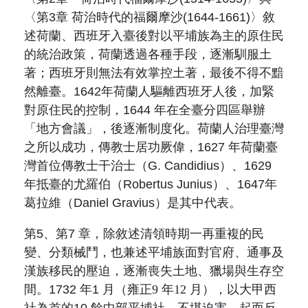
〈第
3
章 荷治時代的福爾摩沙
(1644-1661)
〉敘
述荷蘭、西班牙入臺後對以平埔族為主的原住民
的統治政策，荷蘭透過各種手段，逐漸馴服土
著；西班牙則無法有效掌控土著，最後不得不黯
然離臺。
1642
年荷蘭人驅離西班牙人後，加緊
對原住民的控制，
1644
年在全臺分四區舉辦
「地方會議」，後逐漸制度化。荷蘭人治理臺灣
之所以成功，傳教士居功厥偉，
1627
年荷蘭臺
灣首位傳教士干治士（
G. Candidius
）、
1629
年抵臺的尤羅伯（
Robertus Junius
）、
1647
年
葛拉維（
Daniel Gravius
）是其中代表。
第
5
、第
7
章，除敘述清領時期一再重複的民
變、分類械鬥，也兼述平埔族面對官府、通事及
漢族移民的壓迫，逐漸喪失土地、獵場與生存空
間。
1732
年
1
月（
雍正
9
年
12
月
），以大甲西