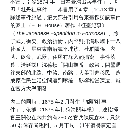
不當，引發
1874
年「日本臺灣出兵事件」，也
即「牡丹社事件」，本書用了
4
章（
10-13
章）
詳述事件經過，絕大部分引用曾來臺採訪該事件
的豪士（
E. H. House
）著作《征臺紀事》
（
The Japanese
Expedition to Formosa
）。除
了武力衝突、政治折衝，內容對排灣琅嶠下十八
社頭人、屏東東南沿海平埔族、社群關係、衣
著、飲食、武器、住屋有深入的描寫。事件落
幕，清廷採用沈葆楨「開山撫番」政策，開鑿通
往東部的北路、中路、南路，大舉引進移民，造
成原住民生活空間遭到壓縮，影響相當深遠。就
在官方大舉開發
內山的同時，
1875
年
2
月發生「獅頭社事
件」，依據〈
1875
年打狗海關年報〉，連指揮
官王開俊在內共約有
250
名官兵陳屍森林，只約
50
名倖存者逃回。
5
月下旬，淮軍宿將唐定奎