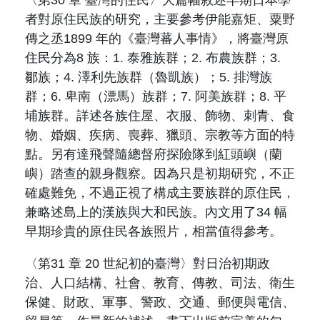
者對原住民族的研究，主要參考伊能嘉矩、粟野
傳之丞
1899
年的《臺灣蕃人事情》，將臺灣原
住民分為
8
族：
1.
泰雅族群；
2.
布農族群；
3.
鄒族；
4.
澤利先族群（
魯凱族
）；
5.
排灣族
群；
6.
卑南（
漂馬
）族群；
7.
阿美族群；
8.
平
埔族群。詳述各族住屋、衣服、飾物、刺青、食
物、婚姻、疾病、喪葬、獵頭、宗教等方面的特
點。另有達飛聲隨總督府探險隊到紅頭嶼（
蘭
嶼
）踏查的親身觀察。因為只是初期研究，不正
確處難免，不過正視了構成主要族群的原住民，
兼略述島上的漢族與大和民族。內文用了
34
幅
早期珍貴的原住民各族照片，相當值得參考。
〈第
31
章
20
世紀初的臺灣〉對日治初期政
治、人口結構、社會、教育、傳教、司法、衛生
保健、財政、軍事、警政、交通、郵便與電信、