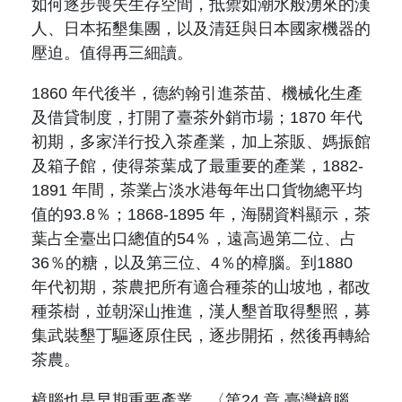
如何逐步喪失生存空間，抵禦如潮水般湧來的漢
人、日本拓墾集團，以及清廷與日本國家機器的
壓迫。值得再三細讀。
1860
年代後半，德約翰引進茶苗、機械化生產
及借貸制度，打開了臺茶外銷市場；
1870
年代
初期，多家洋行投入茶產業，加上茶販、媽振館
及箱子館，使得茶葉成了最重要的產業，
1882-
1891
年間，茶業占淡水港每年出口貨物總平均
值的
93.8
％；
1868-1895
年，海關資料顯示，茶
葉占全臺出口總值的
54
％，遠高過第二位、占
36
％的糖，以及第三位、
4
％的樟腦。到
1880
年代初期，茶農把所有適合種茶的山坡地，都改
種茶樹，並朝深山推進，漢人墾首取得墾照，募
集武裝墾丁驅逐原住民，逐步開拓，然後再轉給
茶農。
樟腦也是早期重要產業，〈第
24
章 臺灣樟腦