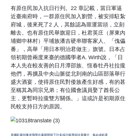
有原住民加入抗日行列。
22
章記載，當日軍逼
近臺南府時，一群原住民加入劉營，被安排駐紮
府城，後來死了
2
人，其餘認為噩運當頭，立刻
離去。也有原住民舉旗迎日，杜君英庄（
屏東內
埔鄉中林村
）平埔族潘吉硬串聯客家人、「傀儡
番」，高舉「用日本明治君做主」旗號。日本占
領初期曾兩度來臺的德國學者
A. Wirth
說，「
日
本人先在較友善的日月潭邵族、恆春牡丹社拉攏
他們，再擴及中央山脈從北到南的山區部落舉行
盛大酒宴，使得原住民對倭族產生好感，有的甚
至稱其為同宗兄弟；有位國會議員娶了酋長公
主，更暫時拉攏雙方關係。
」這或許是初期原住
民較支持日方的原因。
美國駐臺領事達飛聲在臺期間留下許多採訪報導與珍貴圖片，集結成鉅著