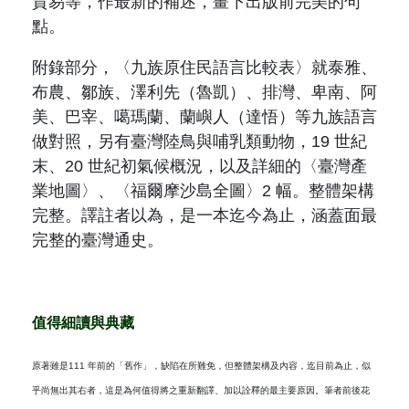
貿易等，作最新的補述，畫下出版前完美的句
點。
附錄部分，〈九族原住民語言比較表〉就泰雅、
布農、鄒族、澤利先（
魯凱
）、排灣、卑南、阿
美、巴宰、噶瑪蘭、蘭嶼人（
達悟
）等九族語言
做對照，另有臺灣陸鳥與哺乳類動物，
19
世紀
末、
20
世紀初氣候概況，以及詳細的〈臺灣產
業地圖〉、〈福爾摩沙島全圖〉
2
幅。整體架構
完整。譯註者以為，是一本迄今為止，涵蓋面最
完整的臺灣通史。
值得細讀與典藏
原著雖是
111
年前的「舊作」，缺陷在所難免，但整體架構及內容，迄目前為止，似
乎尚無出其右者，這是為何值得將之重新翻譯、加以詮釋的最主要原因。筆者前後花