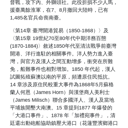
督戰，攻下內、外獅頭社。此役折損不少人馬，
援臺萬餘淮軍，在
7
、
8
月撤回大陸時，已有
1,485
名官兵命喪南臺。
〈第
14
章 臺灣開港貿易（
1850-1868
）〉及
〈第
15
章
19
世紀
70
至
80
年代中期洋務百態
(1870-1884)
〉敘述
1850
年代至清法戰爭前臺灣
開港、洋行進駐的相關事件。洋人勢力進入臺
灣，與官方及漢人之間互動增多，衝突在所難
免，船難事件也相對增加。
1850
年代起，漢人
試圖拓殖蘇澳以南的平原，頻遭原住民抵抗。
14
章涉及原住民較重大事件為
1868
年
5
月蘇格
蘭人何恩（
James Horn
）與漢堡商人美利士
（
James Milisch
）聯合多國洋人、漢人及當地
平埔族開墾大南澳。
15
章提到
1877
年爆發的
「大港口事件」、
1878
年「加禮宛事件」，清
廷還出動砲船協助鎮壓大港口（
花蓮豐濱鄉港口