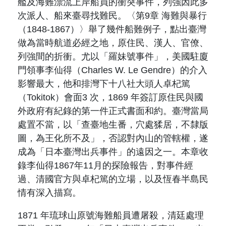
艦及海難漂流上岸船員的衝突事件，列強因此多
次派人、船來臺尋找難民。〈第
9
章 海難與暴行
（
1848-1867
）〉舉了幾件船難例子，點出臺灣
做為當時航道必經之地，原住民、漢人、官僚、
列強間的折衝。尤以「羅妹號事件」，美國駐廈
門領事李仙得（
Charles W. Le Gendre
）的介入
影響最大，他和排灣下十八社大頭人卓杞篤
（
Tokitok
）會面
3
次，
1869
年簽訂原住民與國
外政府有紀錄的第一件正式書面和約。臺灣當局
處置不當，以「
查臺地生番，穴處猱居，不隸版
圖，為王化所不及
」，否認對內山的管轄權，遂
成為「日本臺灣出兵事件」的遠因之一。本章收
錄李仙得
1867
年
11
月的探險報告，對事件經
過、清國官方與卓杞篤的立場，以及恆春半島民
情有深入描寫。
1871
年琉球山原號海難船員遭屠殺，清廷處理