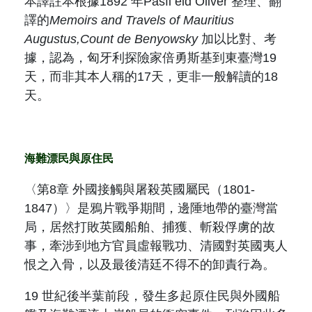
本譯註本根據
1892
年
Pasfi eld Oliver
整理、翻
譯的
Memoirs and Travels of Mauritius
Augustus,Count de Benyowsky
加以比對、考
據，認為，匈牙利探險家倍勇斯基到東臺灣
19
天，而非其本人稱的
17
天，更非一般解讀的
18
天。
海難漂民與原住民
〈第
8
章 外國接觸與屠殺英國屬民（
1801-
1847
）〉是鴉片戰爭期間，邊陲地帶的臺灣當
局，居然打敗英國船舶、捕獲、斬殺俘虜的故
事，牽涉到地方官員虛報戰功、清國對英國夷人
恨之入骨，以及最後清廷不得不的卸責行為。
19
世紀後半葉前段，發生多起原住民與外國船