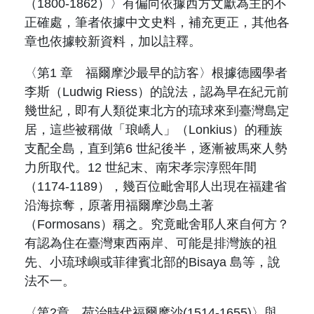
（
1800-1862
）〉有偏向依據西方文獻為主的不
正確處，筆者依據中文史料，補充更正，其他各
章也依據較新資料，加以註釋。
〈第
1
章 福爾摩沙最早的訪客〉根據德國學者
李斯（
Ludwig Riess
）的說法，認為早在紀元前
幾世紀，即有人類從東北方的琉球來到臺灣島定
居，這些被稱做「琅嶠人」（
Lonkius
）的種族
支配全島，直到第
6
世紀後半，逐漸被馬來人勢
力所取代。
12
世紀末、南宋孝宗淳熙年間
（
1174-1189
），幾百位毗舍耶人出現在福建省
沿海掠奪，原著用福爾摩沙島土著
（
Formosans
）稱之。究竟毗舍耶人來自何方？
有認為住在臺灣東西兩岸、可能是排灣族的祖
先、小琉球嶼或菲律賓北部的
Bisaya
島等，說
法不一。
〈第
2
章 荷治時代福爾摩沙
(1514-1655)
〉與