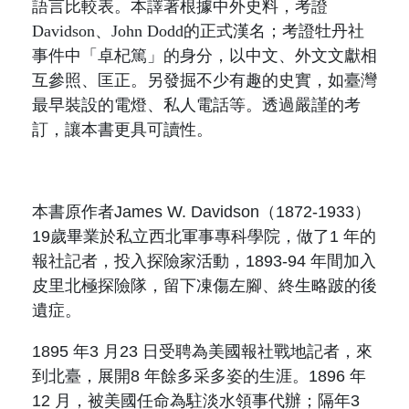
原住民族文獻會設置要點
語言比較表。本譯著根據中外史料，考證
網站訊息
出版品專區
Davidson
、
John Dodd
的正式漢名；考證牡丹社
委員介紹
事件中「卓杞篤」的身分，以中文、外文文獻相
徵稿訊息
本會出版品列表
文獻電子期刊
互參照、匡正。另發掘不少有趣的史實，如臺灣
歷次會議記錄
最早裝設的電燈、私人電話等。透過嚴謹的考
與國史館共同出版品介紹
本期內容
訂，讓本書更具可讀性。
相關連結
出版品查詢
歷史期刊
本
書原作者
James W. Davidson
（
1872-1933
）
訂閱電子報
19
歲畢業於私立西北軍事專科學院，做了
1
年的
報社記者，投入探險家活動，
1893-94
年間加入
徵稿說明
皮里北極探險隊，留下凍傷左腳、終生略跛的後
遺症。
期刊查詢
1895
年
3
月
23
日受聘為美國報社戰地記者，來
到北臺，展開
8
年餘多采多姿的生涯。
1896
年
12
月，被美國任命為駐淡水領事代辦；隔年
3