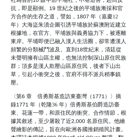
社為首的
10
餘中部平埔社，不堪迫害，起而反
抗，即
是顯例。
19
世紀之後的平埔族漸採和官
方合作的生存之道，譬如，
1807
年（
嘉慶
12
年
）大海盜朱濆企圖引誘平埔族於蘇澳附近建立
根據地，在官方、平埔族與義勇協力下，被逐離
東岸。平埔即便已融入漢人生活圈，卻常遭漢人
頻繁的分類械鬥波及。直到
18
世紀末，清廷從
未聲明擁有山區主權，也無法控制深山原住民族
群；頂多是漢人欺壓山區原住民，後者下山出
草，引起小衝突之後，官府不得不派兵稍事鎮
壓。
〈第
6
章 倍勇斯基造訪東臺灣（
1771
）〉摘
錄
1771
年（
乾隆
36
年
）倍勇斯基伯爵造訪臺
東、花蓮一帶，和原住民的衝突、合作情節，根
據其敘述，至少屠殺了近
2,000
名原住民。他繪
聲繪影的傳記，旨在向歐洲各國推銷殖民計畫。