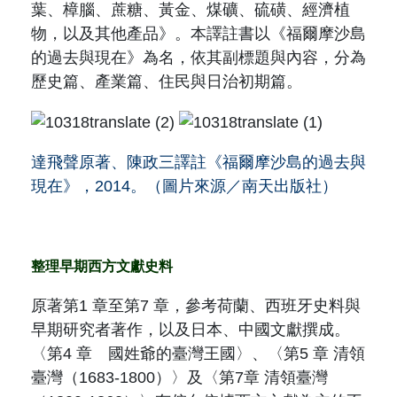
葉、樟腦、蔗糖、黃金、煤礦、硫磺、經濟植
物，以及其他產品》。本譯註書以《福爾摩沙島
的過去與現在》為名，依其副標題與內容，分為
歷史篇、產業篇、住民與日治初期篇。
達飛聲原著、陳政三譯註《福爾摩沙島的過去與
現在》，
2014
。（圖片來源／南天出版社）
整理早期西方文獻史料
原著第
1
章至第
7
章，參考荷蘭、西班牙史料與
早期研究者著作，以及日本、中國文獻撰成。
〈第
4
章 國姓爺的臺灣王國〉、〈第
5
章 清領
臺灣（
1683-1800
）〉及〈第
7
章 清領臺灣