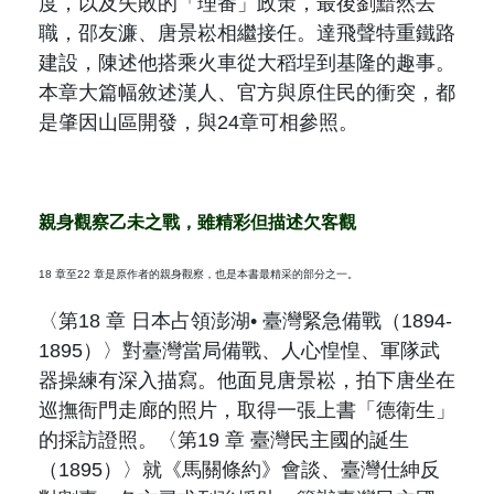
度，以及失敗的「理番」政策，最後劉黯然去
職，邵友濂、唐景崧相繼接任。達飛聲特重鐵路
建設，陳述他搭乘火車從大稻埕到基隆的趣事。
本章大篇幅敘述漢人、官方與原住民的衝突，都
是肇因山區開發，與
24
章可相參照。
親身觀察乙未之戰，雖精彩但描述欠客觀
18
章至
22
章是原作者的親身觀察，也是本書最精采的部分之一。
〈第
18
章 日本占領澎湖
•
臺灣緊急備戰（
1894-
1895
）〉對臺灣當局備戰、人心惶惶、軍隊武
器操練有深入描寫。他面見唐景崧，拍下唐坐在
巡撫衙門走廊的照片，取得一張上書「德衛生」
的採訪證照。〈第
19
章 臺灣民主國的誕生
（
1895
）〉就《馬關條約》會談、臺灣仕紳反