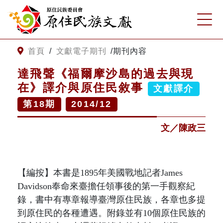
:::
跳到主要內容
網站導覽
:::
首頁
/
文獻電子期刊
/
期刊內容
達飛聲《福爾摩沙島的過去與現
客服諮詢
在》譯介與原住民敘事
文獻譯介
第
18
期
2014/12
關
請
鍵
輸
文／陳政三
字
入
搜
關
尋
鍵
字
關於我們
【編按】本書是
1895
年美國戰地記者
James
Davidson
奉命來臺擔任領事後的第一手觀察紀
錄，書中有專章報導臺灣原住民族，各章也多提
關於原住民族文獻會
最新消息
到原住民的各種遭遇。附錄並有
10
個原住民族的