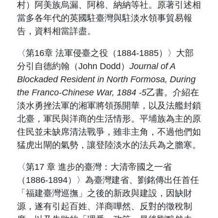
村
）阿美族烏漏、阿棉、納納等社。原著引述相
當多各年代的英國駐臺灣與駐淡水領事貿易報
告，資料相當詳盡。
〈第
16
章 法軍侵臺之役（
1884-1885
）〉大部
分引自德約翰（
John Dodd
）
Journal of A
Blockaded Resident in North Formosa, During
the Franco-Chinese War, 1884 -5
乙書。介紹在
淡水勇挫法軍的湘軍將領孫開華，以及法艦封鎖
北臺，軍民與洋商的生活情形。平埔族為主的原
住民並未缺席清法戰爭，雖非主角，不過他們如
猛虎出閘的氣勢，讓登陸淡水的法兵為之膽寒。
〈第
17
章 進步的臺灣：大清帝國之一省
（
1886-1894
）〉為臺灣建省、劉銘傳出任首任
「福建臺灣巡撫」之後的新政與建設，因缺財
源，遂有引起百姓、洋商嘩然、反對的徵稅制