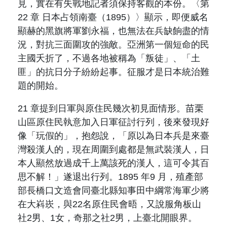
見，實在有失戰地記者須保持客觀的本份。〈第
22
章 日本占領南臺（
1895
）〉顯示，即便威名
顯赫的黑旗將軍劉永福，也無法在兵缺餉盡的情
況，對抗三面圍攻的強敵。亞洲第一個短命的民
主國夭折了，不過各地被稱為「叛徒」、「土
匪」的抗日分子紛紛起事。征服才是日本統治難
題的開始。
21
章提到日軍與原住民幾次初見面情形。苗栗
山區原住民執意加入日軍征討行列，後來發現好
像「玩假的」，抱怨說，「
原以為日本兵是來臺
灣殺漢人的，現在周圍到處都是無武裝漢人，日
本人顯然放過成千上萬該死的漢人，這可令其百
思不解！
」遂退出行列。
1895
年
9
月，殖產部
部長橋口文造會同臺北縣知事田中綱常海軍少將
在大嵙崁，與
22
名原住民會晤，又說服角板山
社
2
男、
1
女，奇那之社
2
男，上臺北開眼界。