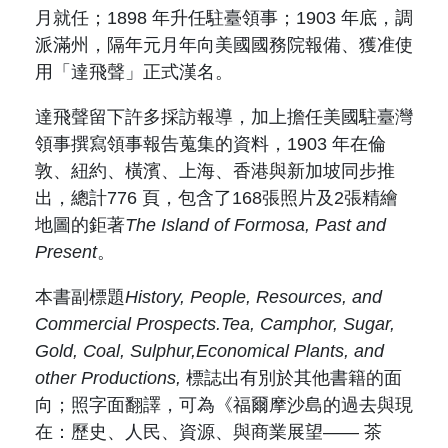
月就任；
1898
年升任駐臺領事；
1903
年底，調
派滿州，隔年元月年向美國國務院報備、獲准使
用「達飛聲」正式漢名。
達飛聲留下許多採訪報導，加上擔任美國駐臺灣
領事撰寫領事報告蒐集的資料，
1903
年在倫
敦、紐約、橫濱、上海、香港與新加坡同步推
出，總計
776
頁，包含了
168
張照片及
2
張精繪
地圖的鉅著
The Island of Formosa, Past and
Present
。
本書副標題
History, People,
Resources, and
Commercial Prospects.Tea, Camphor, Sugar,
Gold, Coal, Sulphur,Economical Plants, and
other Productions,
標誌出有別於其他書籍的面
向；照字面翻譯，可為《福爾摩沙島的過去與現
在：歷史、人民、資源、與商業展望—— 茶