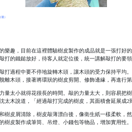
方達）
的樂趣，目前在這裡體驗樹皮製作的成品就是一張打好的樹
敲打的鐵鎚放好，待客人就定位後，統一講解敲打的要領
敲打過程中要不停地旋轉木頭，讓木頭的受力保持平均。
脫離木頭，接著將環狀的樹皮剪開、修飾邊緣，再進行第
力量太小就得花很長的時間。敲的力量太大，則容易把樹
沈太木說道，「
經過敲打完成的樹皮，其面積會延展成2
和樹皮屑清除，樹皮敲薄漂白後，像衛生紙一樣柔軟，然
的樹皮製作成筆筒、吊燈、小錢包等物品，增加實用性。