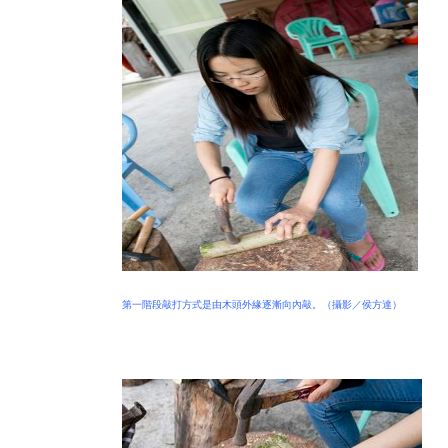
第一階段敲打方式是由木頭外緣逐漸向內敲。（攝影／侯方達）