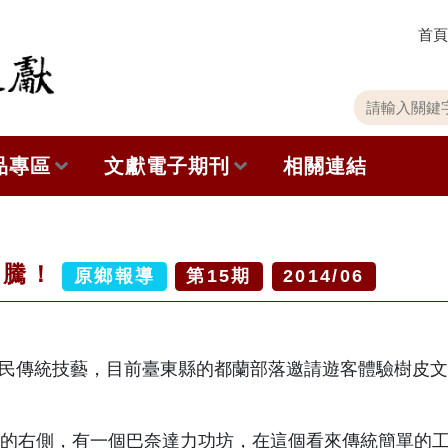
首頁
關
請
鍵
輸
字
入
品專區
文獻電子期刊
相關連結
搜
關
尋
鍵
字
出版品列表
本期內容
圖騰！
史館共同出版品介紹
歷史期刊
原鄉報導
第
15
期
2014/06
品查詢
訂閱電子報
民傳統技藝，目前臺東縣的都蘭部落邀請遊客體驗樹皮文
徵稿說明
期刊查詢
遠的右側，有一個巴奈達力功坊，在這個看來傳統簡單的