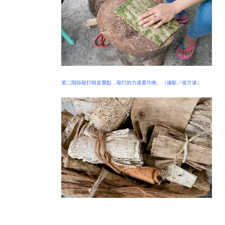
第二階段敲打樹皮重點，敲打的力道要均衡。（攝影／侯方達）