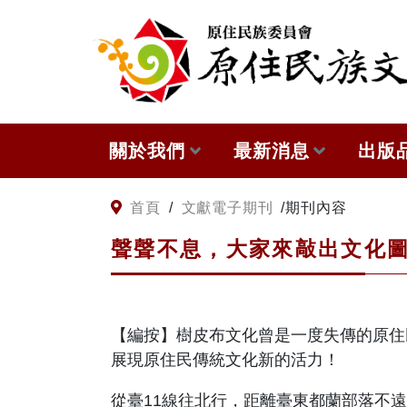
:::
跳到主要內容
關於我們
最新消息
出版
關於原住民族文獻會
網站訊息
本會
:::
首頁
/
文獻電子期刊
/
期刊內容
聲聲不息，大家來敲出文化
原住民族文獻會設置要點
徵稿訊息
與國
委員介紹
出版
【編按】樹皮布文化曾是一度失傳的原住
歷次會議記錄
展現原住民傳統文化新的活力！
從臺11線往北行，距離臺東都蘭部落不