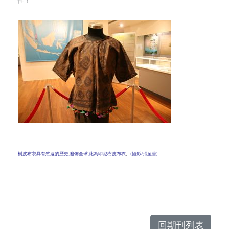
性﹗
樹皮布衣具有悠遠的歷史,遍佈全球,此為印尼樹皮布衣
。
(攝影/張至善)
回期刊列表