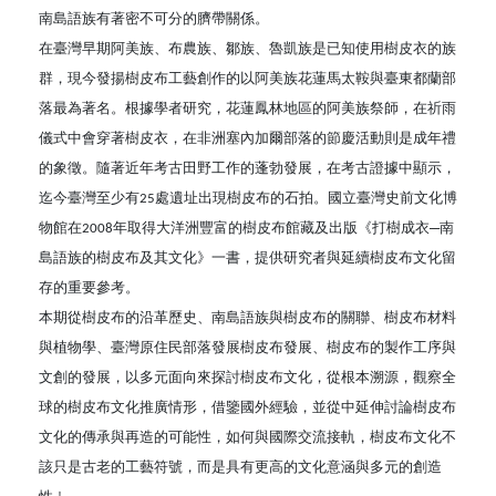
原住民族文獻會設置要點
網站訊息
南島語族有著密不可分的臍帶關係。
出版品專區
在臺灣早期阿美族、布農族、鄒族、魯凱族是已知使用樹皮衣的族
委員介紹
徵稿訊息
群，現今發
揚樹皮布工藝創作的以阿美族花蓮馬太鞍與臺東都蘭部
本會出版品列表
文獻電子期刊
落最為著名。根據學者研
究，花蓮鳳林地區的阿美族祭師，在祈雨
歷次會議記錄
儀式中會穿著樹皮衣，在非洲塞內加爾部落的節慶活動則是成年禮
與國史館共同出版品介紹
本期內容
相關連結
的象徵。隨著近年考古田野工作的蓬勃發展，在考古證據中顯示，
出版品查詢
迄今臺灣至少有
處遺址出現樹皮布的石拍。國立臺灣史前文化博
25
歷史期刊
物館在
年取得大洋洲豐富的樹皮布館藏及出版《打樹成衣─南
2008
島語族的樹皮布及其文化》一書，提供研究者與延續樹皮布文化留
訂閱電子報
存的重要參考。
本期從樹皮布的沿革歷史、南島語族與樹皮布的關聯、樹皮布材料
徵稿說明
與植物學、
臺灣原住民部落發展樹皮布發展、樹皮布的製作工序與
期刊查詢
文創的發展，以多元面向來探討樹皮布文化，從根本溯源，觀察全
球的樹皮布文化推廣情形，借鑒國外經驗，並從中延伸討論樹皮布
文化的傳承與再造的可能性，如何與國際交流接軌，樹皮布文化不
該只是古老的工藝符號，而是具有更高的文化意涵與多元的創造