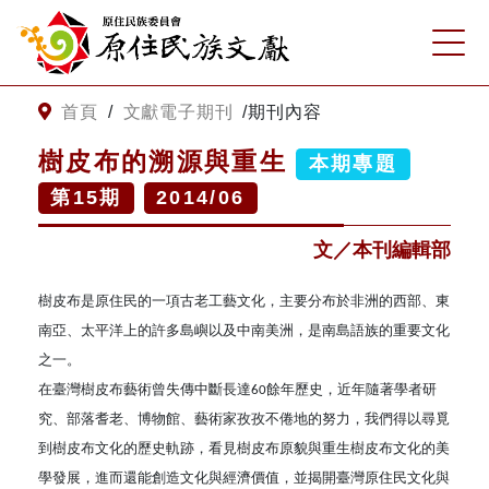
:::
跳到主要內容
網站導覽
:::
首頁
/
文獻電子期刊
/
期刊內容
樹皮布的溯源與重生
本期專題
客服諮詢
第
15
期
2014/06
關
請
文／本刊編輯部
鍵
輸
字
入
樹皮布是原住民的一項古老工藝文化，主要分布於非洲的西部、東
搜
關
南亞、太平洋上的許多島嶼以及中南美洲，是南島語族的重要文化
尋
鍵
之一。
字
關於我們
在臺灣樹皮布藝術曾失傳中斷長達
餘年歷史，近年隨著學者研
60
究、部落耆老、博物館、藝術家孜孜不倦地的努力，我們得以尋覓
關於原住民族文獻會
最新消息
到樹皮布文化的歷史軌跡，看見樹皮布原貌與重生樹皮布文化的美
學發展，進而還能創造文化與經濟價值，並揭開臺灣原住民文化與