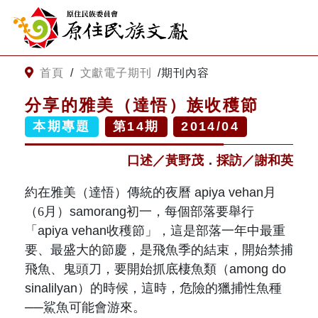
:::
跳到主要內容
網站導覽
:::
首頁
/
文獻電子期刊
/
期刊內容
分享的雅美（達悟）族收穫節
客服諮詢
本期專題
第
14
期
2014/04
口述／黃野茂．採訪／謝和英
關
請
鍵
輸
字
入
約在雅美（
達悟
）傳統的夜曆 apiya vehan月
搜
關
（
6月
）samorang初一，每個部落要舉行
尋
鍵
「apiya vehan收穫節」，這是部落一年中最重
字
關於我們
要、最盛大的節慶，是飛魚季的結束，開始禁捕
飛魚、鬼頭刀，要開始抓底棲魚類（among do
關於原住民族文獻會
sinalilyan）的時候，這時，危險的獵捕性魚種
最新消息
──鯊魚可能會游來。