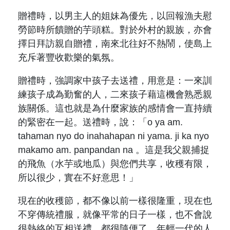
贈禮時，以男主人的姐妹為優先，以回報漁夫慰
勞節時所饋贈的芋頭糕。對於外村的親族，亦會
擇日拜訪親自贈禮，南來北往好不熱鬧，使島上
充斥著豐收歡樂的氣氛。
贈禮時，強調家中孩子去送禮，用意是：一來訓
練孩子成為勤奮的人，二來孩子藉這機會熟悉親
族關係。這也就是為什麼家族的感情會一直持續
的緊密在一起。送禮時，說：「o ya am.
tahaman nyo do inahahapan ni yama. ji ka nyo
makamo am. panpandan na 。這是我父親捕捉
的飛魚（
水芋或地瓜
）與您們共享，收穫有限，
所以很少，實在不好意思！」
現在的收穫節，都不像以前一樣很隆重，現在也
不穿傳統禮服，就像平常的日子一樣，也不會說
很熱絡的互相送禮，都很隨便了。年輕一代的人