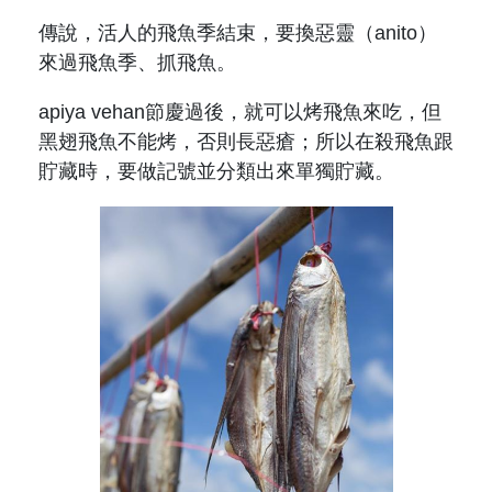
原住民族文獻會設置要點
網站訊息
出版品專區
傳說，活人的飛魚季結束，要換惡靈（anito）
委員介紹
來過飛魚季、抓飛魚。
徵稿訊息
本會出版品列表
文獻電子期刊
apiya vehan節慶過後，就可以烤飛魚來吃，但
歷次會議記錄
與國史館共同出版品介紹
黑翅飛魚不能烤，否則長惡瘡；所以在殺飛魚跟
本期內容
相關連結
貯藏時，要做記號並分類出來單獨貯藏。
出版品查詢
歷史期刊
訂閱電子報
徵稿說明
期刊查詢