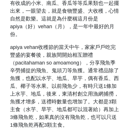
有收成的小米、南瓜、香瓜等等瓜果類也一起擺
出來，一眼望去，就是食物豐盛、大收穫，心情
自然是歡樂。這就是為什麼稱這月份是
apiya（
好
）vehan（
月
），是一年中最好的月
份。
apiya vehan收穫節的當天中午，家家戶戶吃完
豐盛的宴餐後，親族間開始相互贈禮
（pacitahaman so amoamong），分享飛魚季
辛勞捕捉的飛魚、鬼頭刀等魚獲。通常禮品除了
魚獲，也配以水芋、地瓜、旱芋，偶有香瓜、西
瓜、椰子等水果。以前飛魚少，有時只送1條加
上水芋、地瓜，後來，東清村創立用漁網捕撈，
魚獲才增多，送禮時數量也增加了。大都是3顆
主食（
水芋、旱芋、地瓜都可以混著給
）再加上
3條飛魚乾，如果真的沒有飛魚乾，也可以只送
1條飛魚乾再配3顆主食。