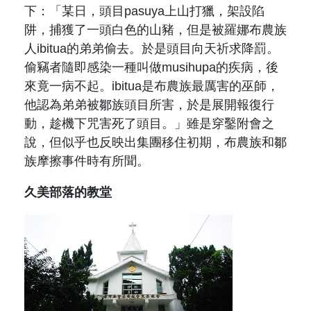
下：「某日，頭目pasuya上山打獵，架設陷
阱，捕獲了一頭白色的山豬，但是被羅娜布農族
人ibitua的弟弟偷去。於是頭目向天祈求降罰。
偷竊者隨即感染一種叫做musihupa的疾病，後
來竟一病不起。ibitua是布農族最厲害的巫師，
他認為弟弟被鄒族頭目所害，於是展開報復行
動，趁機下咒害死了頭目。」雖是穿鑿附會之
說，但似乎也反映出集團移住初期，布農族和鄒
族摩擦事件時有所聞。
久美部落的教堂