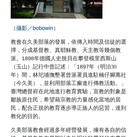
（攝影／bobowin）
教會在久美部落的發展，依傳入時間及信徒的選
擇，分成基督教、真耶穌教、天主教等幾個教
派。1898年德國人史脫貝在攀登模里西斯山
（玉山）
記行中曾記述：「1897年
（明治30
年）
間，林圯埔撫墾署曾派署員進駐楠仔腳萬社
（今久美）
，並利用部落工廨進行傳教活動。」
臺灣總督府在此地進行教育實驗，宣教的對象是
鄒族原住民，希望藉宗教的力量感化當地的居
民，配合正規的教育逐步導正族人的惡習，達到
教化的目的。
久美部落教會經過多年經營發展，擁有各自的信