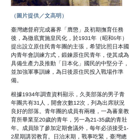
（圖片提供／文高明）
臺灣總督府完成蕃界「膺懲」及初期撫育任務
後，為徹底實施皇民化，於1931年
（昭和6年）
提出設立原住民青年團的主張，希望比照日本國
內青年會訓練方式，鍛鍊原住民青年，使其成為
具備生產力及推動「日本化」國民的中堅分子，
並加強軍事訓練，為日後原住民投入戰場作準
備。
根據1934年調查資料顯示，久美部落的男子青
年團共有31人，開會次數12次，列為出席狀況
良好的部落。青年團的成員有兩種，一為蕃童教
育所畢業至20歲的青年，另一為21-35歲的青壯
年。成員除了參加定期會議外，每年必須接受1-
2星期講習教育。日治末期，戰事吃緊，臺灣總