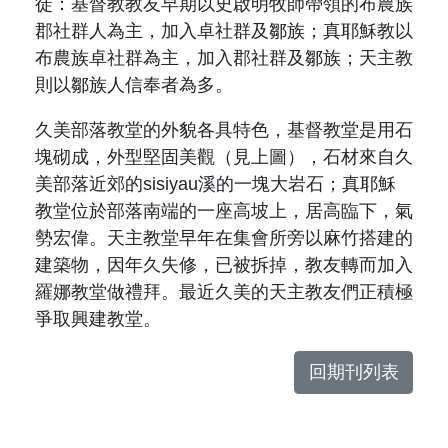
徒：基督教教友早期以史啟明牧師帶領的布農族
郡社群人為主，加入卓社群及鄒族；真耶穌教以
布農族卓社群為主，加入郡社群及鄒族；天主教
則以鄒族人信奉者為多。
久美部落教堂的外貌各具特色，基督教堂是用石
塊砌成，外型堅固美觀
（見上圖）
，石材來自久
美部落近郊的sisiyau溪的一塊大岩石；真耶穌
教堂位於部落南端的一座高坡上，居高臨下，氣
勢宏偉。天主教堂早年在集會所旁以麻竹搭建的
建築物，因年久失修，已被拆掉，教友轉而加入
羅娜教堂做禮拜。最近久美的天主教友們正積極
爭取興建教堂。
回期刊列表