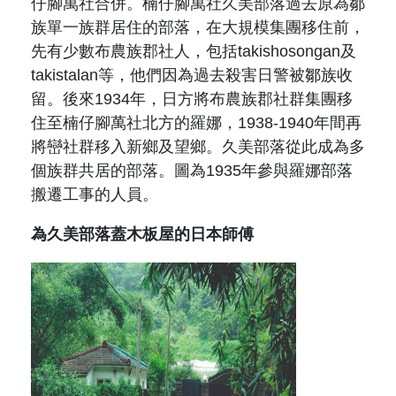
仔腳萬社合併。楠仔腳萬社久美部落過去原為鄒
族單一族群居住的部落，在大規模集團移住前，
先有少數布農族郡社人，包括takishosongan及
takistalan等，他們因為過去殺害日警被鄒族收
留。後來1934年，日方將布農族郡社群集團移
住至楠仔腳萬社北方的羅娜，1938-1940年間再
將巒社群移入新鄉及望鄉。久美部落從此成為多
個族群共居的部落。圖為1935年參與羅娜部落
搬遷工事的人員。
為久美部落蓋木板屋的日本師傅