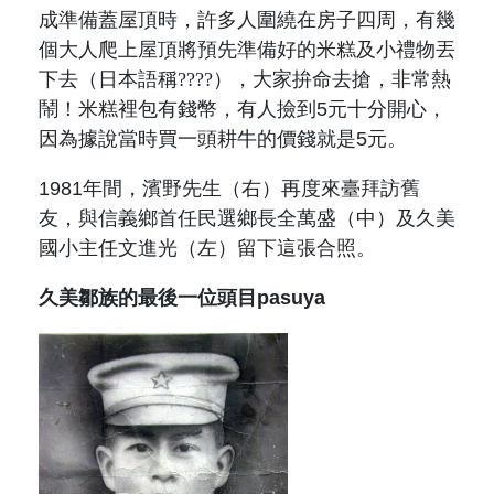
成準備蓋屋頂時，許多人圍繞在房子四周，有幾
個大人爬上屋頂將預先準備好的米糕及小禮物丟
下去
（日本語稱????）
，大家拚命去搶，非常熱
鬧！米糕裡包有錢幣，有人撿到5元十分開心，
因為據說當時買一頭耕牛的價錢就是5元。
1981年間，濱野先生
（右）
再度來臺拜訪舊
友，與信義鄉首任民選鄉長全萬盛
（中）
及久美
國小主任文進光
（左）
留下這張合照。
久美鄒族的最後一位頭目pasuya