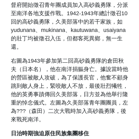
督府開始徵召青年團成員加入高砂義勇隊，分派
至南洋各地支援作戰。1942-1943年總計徵召10
回的高砂義勇隊，久美部落中的若干家族，如
yudunana、mukinana、kautuwana、usaiyana
的壯丁均被徵召入伍，但都客死異鄉，無一生
還。
右圖為1943年參加第二回高砂義勇隊的倉田秋
夫（
日本名
），他在南洋捐軀身亡。據說當時他
的營區被敵人攻破，為了保護長官，他奮不顧身
跳到敵人身上，緊咬敵人不放，最後壯烈犧牲，
他的英勇事蹟傳回久美部落，日方並為他舉行隆
重的悼念儀式。左圖為久美部落青年團團員，左
為???（
森田
）二次大戰時加入高砂義勇隊，後
來戰死南洋。
日治時期強迫原住民族集團移住