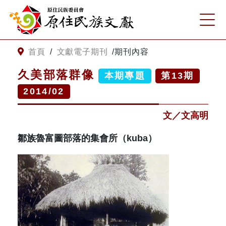
:::
跳到主要內容
網站導覽
:::
首頁
/
文獻電子期刊
/
期刊內容
久美部落群像
本期專題
第
13
期
客服諮詢
2014/02
關
請
文／文高明
鍵
輸
字
入
鄒族魯富圖部落的集會所（kuba）
搜
關
尋
鍵
字
關於我們
關於原住民族文獻會
最新消息