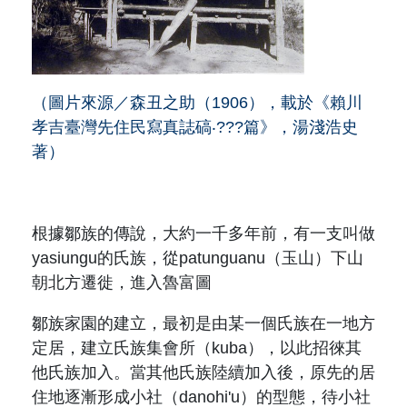
原住民族文獻會設置要點
網站訊息
出版品專區
委員介紹
徵稿訊息
本會出版品列表
文獻電子期刊
歷次會議記錄
（圖片來源／森丑之助（1906），載於《賴川
與國史館共同出版品介紹
本期內容
孝吉臺灣先住民寫真誌碻‧???篇》，湯淺浩史
相關連結
著）
出版品查詢
歷史期刊
訂閱電子報
根據鄒族的傳說，大約一千多年前，有一支叫做
yasiungu的氏族，從patunguanu
（玉山）
下山
徵稿說明
朝北方遷徙，進入魯富圖
期刊查詢
鄒族家園的建立，最初是由某一個氏族在一地方
定居，建立氏族集會所（kuba），以此招徠其
他氏族加入。當其他氏族陸續加入後，原先的居
住地逐漸形成小社（danohi'u）的型態，待小社